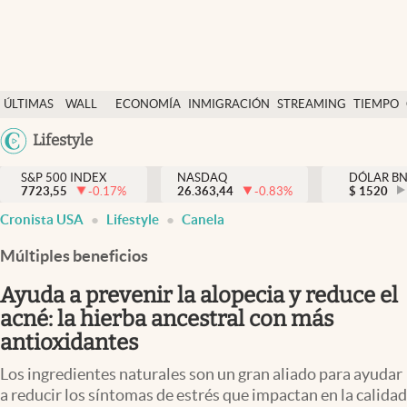
Últimas Noticias
ÚLTIMAS
WALL
ECONOMÍA
INMIGRACIÓN
STREAMING
TIEMPO
Finanzas y economía
NOTICIAS
STREET
Argentina
Lifestyle
Wall Street y dólar
Y
España
Inmigración
DÓLAR
S&P 500 INDEX
NASDAQ
DÓLAR B
7723,55
-0.17
%
26.363,44
-0.83
%
México
$
1520
Trending
Cronista USA
Lifestyle
Canela
USA
Tiempo
Colombia
Múltiples beneficios
Uruguay
Ciencia y salud
Ayuda a prevenir la alopecia y reduce el
Espiritual
acné: la hierba ancestral con más
antioxidantes
Streaming
Los ingredientes naturales son un gran aliado para ayudar
PC y mobile
a reducir los síntomas de estrés que impactan en la calidad