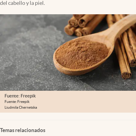
del cabello y la piel.
Lifestyle
USA
Fuente: Freepik
Fuente: Freepik
Liudmila Chernetska
Temas relacionados