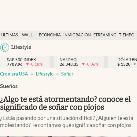
Últimas Noticias
ÚLTIMAS
WALL
ECONOMÍA
INMIGRACIÓN
STREAMING
TIEMPO
Finanzas y economía
NOTICIAS
STREET
Argentina
Lifestyle
Wall Street y dólar
Y
España
Inmigración
DÓLAR
S&P 500 INDEX
NASDAQ
DÓLAR B
7709,96
-0.18
%
26.348,35
-0.06
%
México
$
1520
Trending
Cronista USA
Lifestyle
Soñar
USA
Tiempo
Colombia
Sueños
Uruguay
Ciencia y salud
¿Algo te está atormentando? conoce el
Espiritual
significado de soñar con piojos
Streaming
¿Estás pasando por una situación difícil? ¿Alguien te está
molestando? Te contamos qué significa soñar con piojos.
PC y mobile