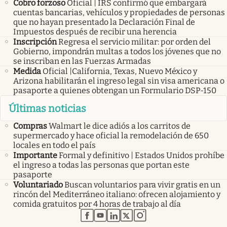
Cobro forzoso
Oficial | IRS confirmó que embargará
cuentas bancarias, vehículos y propiedades de personas
que no hayan presentado la Declaración Final de
Impuestos después de recibir una herencia
Inscripción
Regresa el servicio militar: por orden del
Gobierno, impondrán multas a todos los jóvenes que no
se inscriban en las Fuerzas Armadas
Medida
Oficial |California, Texas, Nuevo México y
Arizona habilitarán el ingreso legal sin visa americana o
pasaporte a quienes obtengan un Formulario DSP-150
Últimas noticias
Compras
Walmart le dice adiós a los carritos de
supermercado y hace oficial la remodelación de 650
locales en todo el país
Importante
Formal y definitivo | Estados Unidos prohíbe
el ingreso a todas las personas que portan este
pasaporte
Voluntariado
Buscan voluntarios para vivir gratis en un
rincón del Mediterráneo italiano: ofrecen alojamiento y
comida gratuitos por 4 horas de trabajo al día
abre en nueva pestaña
abre en nueva pestaña
abre en nueva pestaña
abre en nueva pestaña
abre en nueva pestaña