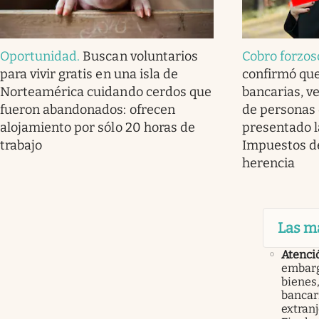
Oportunidad
.
Buscan voluntarios
Cobro forzos
para vivir gratis en una isla de
confirmó qu
Norteamérica cuidando cerdos que
bancarias, v
fueron abandonados: ofrecen
de personas
alojamiento por sólo 20 horas de
presentado l
trabajo
Impuestos de
herencia
Las m
Atenci
embarg
bienes,
bancari
extranj