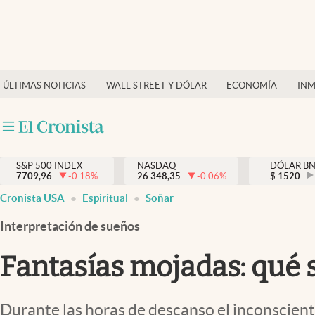
Últimas Noticias
Finanzas y economía
ÚLTIMAS NOTICIAS
WALL STREET Y DÓLAR
ECONOMÍA
INM
Wall Street y dólar
Inmigración
Trending
S&P 500 INDEX
NASDAQ
DÓLAR B
7709,96
-0.18
%
26.348,35
-0.06
%
$
1520
Tiempo
Cronista USA
Espiritual
Soñar
Ciencia y salud
Interpretación de sueños
Espiritual
Fantasías mojadas: qué s
Streaming
PC y mobile
Durante las horas de descanso el inconscient