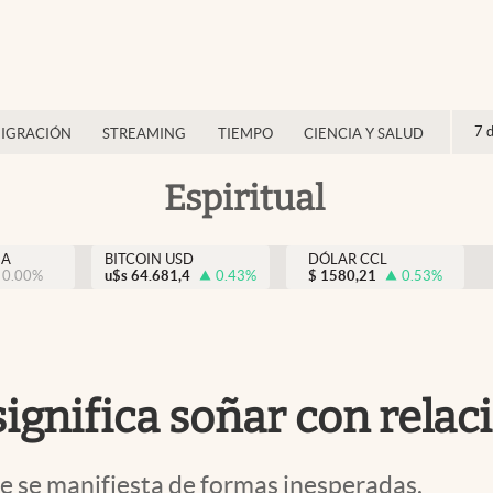
7 
IGRACIÓN
STREAMING
TIEMPO
CIENCIA Y SALUD
Espiritual
NA
BITCOIN USD
DÓLAR CCL
0.00
%
u$s
64.681,4
0.43
%
$
1580,21
0.53
%
ignifica soñar con relac
e se manifiesta de formas inesperadas.