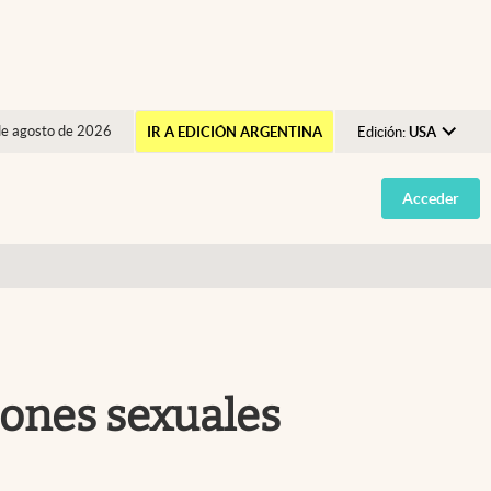
de agosto de 2026
IR A EDICIÓN ARGENTINA
Edición:
USA
Argentina
Acceder
España
México
USA
Colombia
Uruguay
iones sexuales