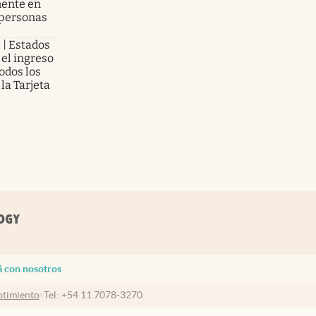
mente en
 personas
l | Estados
el ingreso
todos los
la Tarjeta
á con nosotros
timiento
Tel:
+54 11 7078-3270