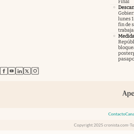
Final
Descan
Gobier
lunes 1
fin de
trabaj
Medid
Repúbl
bloque
poster
pasapo
abre en nueva pestaña
abre en nueva pestaña
abre en nueva pestaña
abre en nueva pestaña
abre en nueva pestaña
Contacto
Cana
Copyright 2025 cronista.com
To