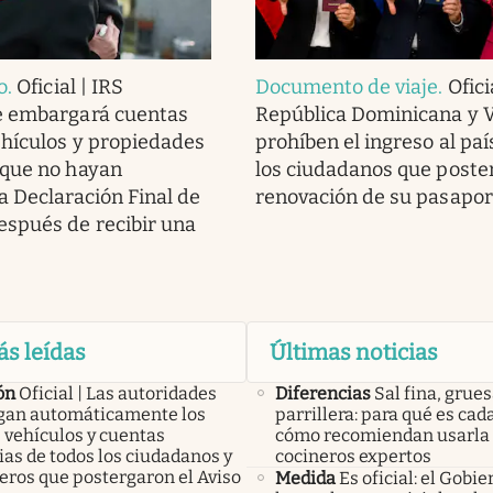
o
.
Oficial | IRS
Documento de viaje
.
Ofici
e embargará cuentas
República Dominicana y 
ehículos y propiedades
prohíben el ingreso al paí
 que no hayan
los ciudadanos que poste
a Declaración Final de
renovación de su pasapor
spués de recibir una
ás leídas
Últimas noticias
ón
Oficial | Las autoridades
Diferencias
Sal fina, grues
an automáticamente los
parrillera: para qué es cad
 vehículos y cuentas
cómo recomiendan usarla 
as de todos los ciudadanos y
cocineros expertos
eros que postergaron el Aviso
Medida
Es oficial: el Gobi