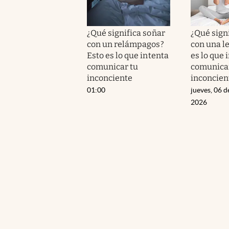
¿Qué significa soñar
¿Qué sign
con un relámpagos?
con una l
Esto es lo que intenta
es lo que 
comunicar tu
comunicar
inconciente
inconcien
01:00
jueves, 06 d
2026