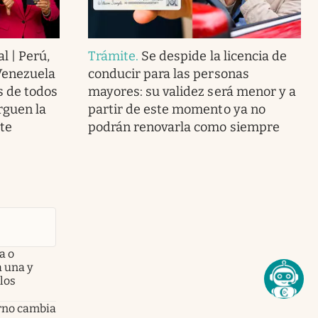
al | Perú,
Trámite
.
Se despide la licencia de
Venezuela
conducir para las personas
s de todos
mayores: su validez será menor y a
rguen la
partir de este momento ya no
te
podrán renovarla como siempre
a o
a una y
los
erno cambia