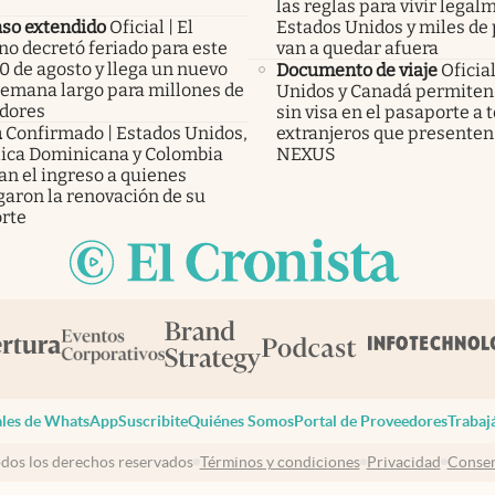
las reglas para vivir legal
so extendido
Oficial | El
Estados Unidos y miles de
no decretó feriado para este
van a quedar afuera
0 de agosto y llega un nuevo
Documento de viaje
Oficia
 semana largo para millones de
Unidos y Canadá permiten 
adores
sin visa en el pasaporte a 
a
Confirmado | Estados Unidos,
extranjeros que presenten 
ica Dominicana y Colombia
NEXUS
an el ingreso a quienes
garon la renovación de su
rte
les de WhatsApp
Suscribite
Quiénes Somos
Portal de Proveedores
Trabaj
dos los derechos reservados
Términos y condiciones
Privacidad
Consen