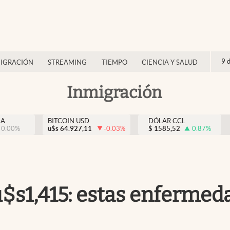
9 
IGRACIÓN
STREAMING
TIEMPO
CIENCIA Y SALUD
Inmigración
NA
BITCOIN USD
DÓLAR CCL
0.00
%
u$s
64.927,11
-0.03
%
$
1585,52
0.87
%
s1,415: estas enfermedad