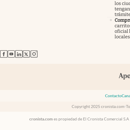
los ci
tengan 
trámit
Compr
carrit
oficial
locales
abre en nueva pestaña
abre en nueva pestaña
abre en nueva pestaña
abre en nueva pestaña
abre en nueva pestaña
Contacto
Cana
Copyright 2025 cronista.com
To
cronista.com
es propiedad de El Cronista Comercial S.A
USA