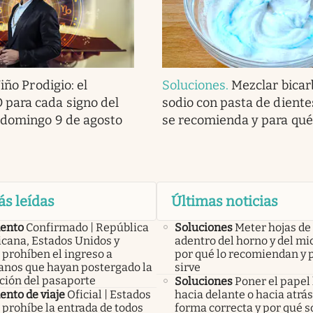
iño Prodigio: el
Soluciones
.
Mezclar bicar
ara cada signo del
sodio con pasta de diente
 domingo 9 de agosto
se recomienda y para qué
ás leídas
Últimas noticias
ento
Confirmado | República
Soluciones
Meter hojas d
cana, Estados Unidos y
adentro del horno y del mi
 prohíben el ingreso a
por qué lo recomiendan y 
anos que hayan postergado la
sirve
ción del pasaporte
Soluciones
Poner el papel
nto de viaje
Oficial | Estados
hacia delante o hacia atrás:
 prohíbe la entrada de todos
forma correcta y por qué s