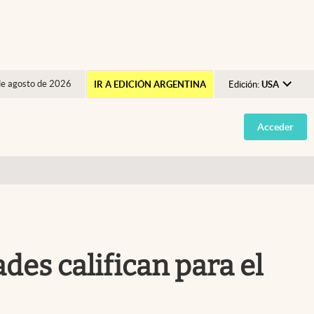
de agosto de 2026
IR A EDICIÓN ARGENTINA
Edición:
USA
Argentina
Acceder
España
México
USA
Colombia
Uruguay
es califican para el