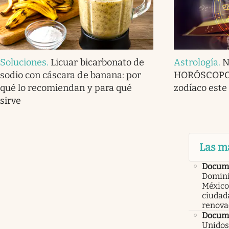
Soluciones
.
Licuar bicarbonato de
Astrología
.
N
sodio con cáscara de banana: por
HORÓSCOPO p
qué lo recomiendan y para qué
zodíaco este
sirve
Las m
Docum
Domini
México
ciudad
renova
Docume
Unidos