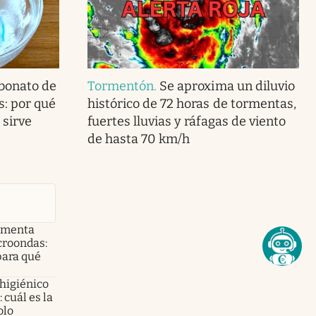
bonato de
Tormentón
.
Se aproxima un diluvio
s: por qué
histórico de 72 horas de tormentas,
 sirve
fuertes lluvias y ráfagas de viento
de hasta 70 km/h
e menta
croondas:
para qué
 higiénico
 cuál es la
olo