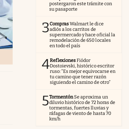
postergaron este trámite con
su pasaporte
3
Compras
Walmart le dice
adiós a los carritos de
supermercado y hace oficial la
remodelación de 650 locales
en todo el país
4
Reflexiones
Fiódor
Dostoievski, histórico escritor
ruso: “Es mejor equivocarse en
tu camino que tener razón
siguiendo el camino de otro”
5
Tormentón
Se aproxima un
diluvio histórico de 72 horas de
tormentas, fuertes lluvias y
ráfagas de viento de hasta 70
km/h