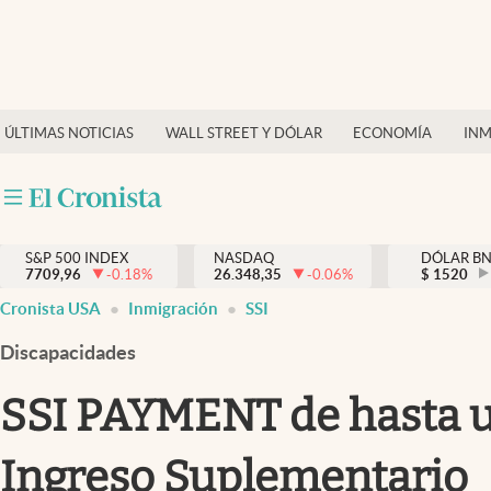
Últimas Noticias
Finanzas y economía
ÚLTIMAS NOTICIAS
WALL STREET Y DÓLAR
ECONOMÍA
INM
Wall Street y dólar
Inmigración
Trending
S&P 500 INDEX
NASDAQ
DÓLAR B
7709,96
-0.18
%
26.348,35
-0.06
%
$
1520
Tiempo
Cronista USA
Inmigración
SSI
Ciencia y salud
Discapacidades
Espiritual
SSI PAYMENT de hasta u$
Streaming
Ingreso Suplementario
PC y mobile