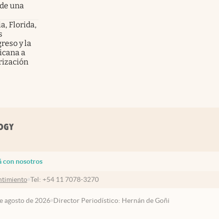
 de una
ia, Florida,
s
reso y la
ricana a
rización
á con nosotros
timiento
Tel:
+54 11 7078-3270
de agosto de 2026
Director Periodístico: Hernán de Goñi