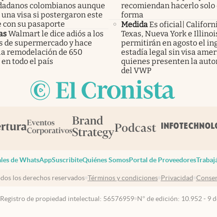
udadanos colombianos aunque
recomiendan hacerlo solo
una visa si postergaron este
forma
e con su pasaporte
Medida
Es oficial| Californ
as
Walmart le dice adiós a los
Texas, Nueva York e Illinoi
os de supermercado y hace
permitirán en agosto el ing
 la remodelación de 650
estadía legal sin visa ame
 en todo el país
quienes presenten la auto
del VWP
les de WhatsApp
Suscribite
Quiénes Somos
Portal de Proveedores
Trabaj
dos los derechos reservados
Términos y condiciones
Privacidad
Consen
 Registro de propiedad intelectual: 56576959
N° de edición: 10.952 - 9 