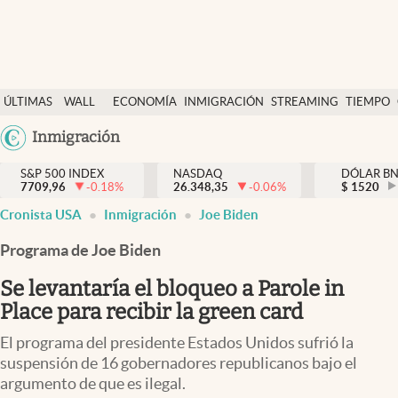
Últimas Noticias
ÚLTIMAS
WALL
ECONOMÍA
INMIGRACIÓN
STREAMING
TIEMPO
Finanzas y economía
NOTICIAS
STREET
Argentina
Inmigración
Wall Street y dólar
Y
España
Inmigración
DÓLAR
S&P 500 INDEX
NASDAQ
DÓLAR B
7709,96
-0.18
%
26.348,35
-0.06
%
México
$
1520
Trending
Cronista USA
Inmigración
Joe Biden
USA
Tiempo
Colombia
Programa de Joe Biden
Uruguay
Ciencia y salud
Se levantaría el bloqueo a Parole in
Espiritual
Place para recibir la green card
Streaming
El programa del presidente Estados Unidos sufrió la
suspensión de 16 gobernadores republicanos bajo el
PC y mobile
argumento de que es ilegal.