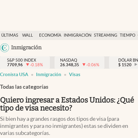
Últimas Noticias
ÚLTIMAS
WALL
ECONOMÍA
INMIGRACIÓN
STREAMING
TIEMPO
Finanzas y economía
NOTICIAS
STREET
Argentina
Inmigración
Wall Street y dólar
Y
España
Inmigración
DÓLAR
S&P 500 INDEX
NASDAQ
DÓLAR B
7709,96
-0.18
%
26.348,35
-0.06
%
México
$
1520
Trending
Cronista USA
Inmigración
Visas
USA
Tiempo
Colombia
Todas las categorías
Uruguay
Ciencia y salud
Quiero ingresar a Estados Unidos: ¿Qué
Espiritual
tipo de visa necesito?
Streaming
Si bien hay a grandes rasgos dos tipos de visa (para
inmigrantes y para no inmigrantes) estas se dividen en
PC y mobile
varias subcategorías.