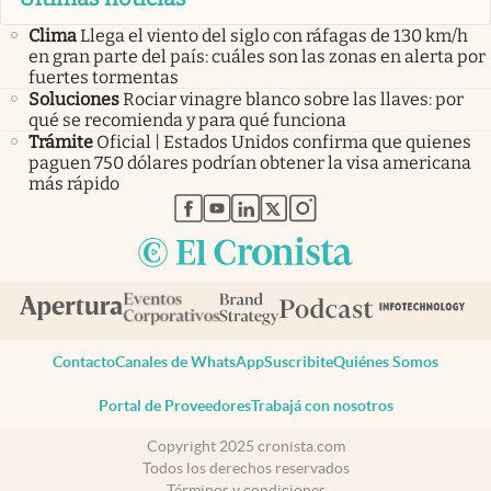
Clima
Llega el viento del siglo con ráfagas de 130 km/h
en gran parte del país: cuáles son las zonas en alerta por
fuertes tormentas
Soluciones
Rociar vinagre blanco sobre las llaves: por
qué se recomienda y para qué funciona
Trámite
Oficial | Estados Unidos confirma que quienes
paguen 750 dólares podrían obtener la visa americana
más rápido
abre en nueva pestaña
abre en nueva pestaña
abre en nueva pestaña
abre en nueva pestaña
abre en nueva pestaña
Contacto
Canales de WhatsApp
Suscribite
Quiénes Somos
Portal de Proveedores
Trabajá con nosotros
Copyright 2025 cronista.com
Todos los derechos reservados
Términos y condiciones