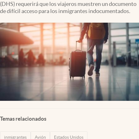
(DHS) requerirá que los viajeros muestren un documento
Lifestyle
de difícil acceso para los inmigrantes indocumentados.
USA
Temas relacionados
inmigrantes
Avión
Estados Unidos