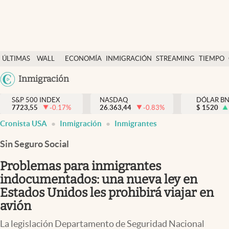
Últimas Noticias
ÚLTIMAS
WALL
ECONOMÍA
INMIGRACIÓN
STREAMING
TIEMPO
Finanzas y economía
NOTICIAS
STREET
Argentina
Inmigración
Wall Street y dólar
Y
España
Inmigración
DÓLAR
S&P 500 INDEX
NASDAQ
DÓLAR B
7723,55
-0.17
%
26.363,44
-0.83
%
México
$
1520
Trending
Cronista USA
Inmigración
Inmigrantes
USA
Tiempo
Colombia
Sin Seguro Social
Uruguay
Ciencia y salud
Problemas para inmigrantes
Espiritual
indocumentados: una nueva ley en
Estados Unidos les prohibirá viajar en
Streaming
avión
PC y mobile
La legislación Departamento de Seguridad Nacional