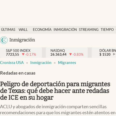
Últimas Noticias
ÚLTIMAS
WALL
ECONOMÍA
INMIGRACIÓN
STREAMING
TIEMPO
Finanzas y economía
NOTICIAS
STREET
Argentina
Inmigración
Wall Street y dólar
Y
España
Inmigración
DÓLAR
S&P 500 INDEX
NASDAQ
DÓLAR B
7723,55
-0.17
%
26.363,44
-0.83
%
México
$
1520
Trending
Cronista USA
Inmigración
Migrantes
USA
Tiempo
Colombia
Redadas en casas
Uruguay
Ciencia y salud
Peligro de deportación para migrantes
Espiritual
de Texas: qué debe hacer ante redadas
de ICE en su hogar
Streaming
ACLU y abogados de inmigración comparten sencillas
PC y mobile
recomendaciones para que los migrantes estén atentos en