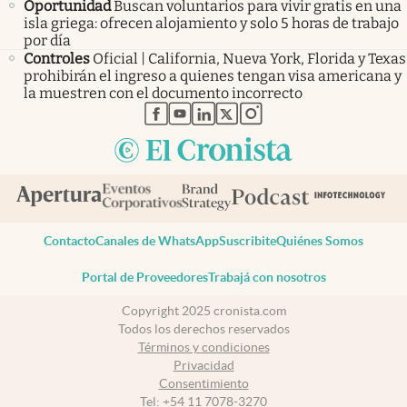
Oportunidad
Buscan voluntarios para vivir gratis en una
isla griega: ofrecen alojamiento y solo 5 horas de trabajo
por día
Controles
Oficial | California, Nueva York, Florida y Texas
prohibirán el ingreso a quienes tengan visa americana y
la muestren con el documento incorrecto
abre en nueva pestaña
abre en nueva pestaña
abre en nueva pestaña
abre en nueva pestaña
abre en nueva pestaña
Contacto
Canales de WhatsApp
Suscribite
Quiénes Somos
Portal de Proveedores
Trabajá con nosotros
Copyright 2025 cronista.com
Todos los derechos reservados
Términos y condiciones
Privacidad
Consentimiento
Tel:
+54 11 7078-3270