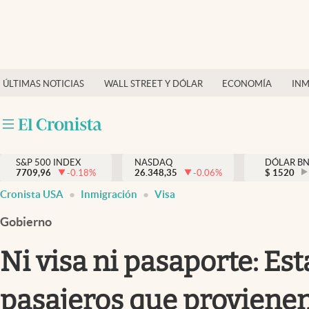
Últimas Noticias
Finanzas y economía
ÚLTIMAS NOTICIAS
WALL STREET Y DÓLAR
ECONOMÍA
INM
Wall Street y dólar
Inmigración
Trending
S&P 500 INDEX
NASDAQ
DÓLAR B
7709,96
-0.18
%
26.348,35
-0.06
%
$
1520
Tiempo
Cronista USA
Inmigración
Visa
Ciencia y salud
Gobierno
Espiritual
Ni visa ni pasaporte: Est
Streaming
pasajeros que provienen
PC y mobile