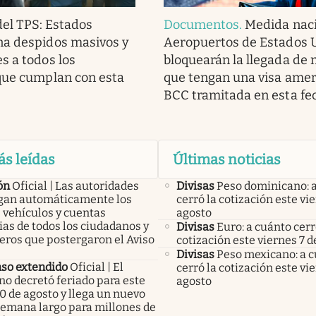
del TPS: Estados
Documentos
.
Medida naci
na despidos masivos y
Aeropuertos de Estados 
s a todos los
bloquearán la llegada de
que cumplan con esta
que tengan una visa amer
BCC tramitada en esta fe
ás leídas
Últimas noticias
ón
Oficial | Las autoridades
Divisas
Peso dominicano: 
an automáticamente los
cerró la cotización este vi
 vehículos y cuentas
agosto
as de todos los ciudadanos y
Divisas
Euro: a cuánto cerr
eros que postergaron el Aviso
cotización este viernes 7 d
Divisas
Peso mexicano: a 
so extendido
Oficial | El
cerró la cotización este vi
no decretó feriado para este
agosto
0 de agosto y llega un nuevo
 semana largo para millones de