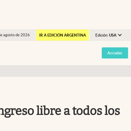
de agosto de 2026
IR A EDICIÓN ARGENTINA
Edición:
USA
Argentina
Acceder
España
México
USA
Colombia
Uruguay
greso libre a todos los