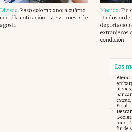
Divisas
.
Peso colombiano: a cuánto
Medida
.
Fin 
cerró la cotización este viernes 7 de
Unidos orde
agosto
deportacione
extranjeros 
condición
Las m
Atenci
embarg
bienes,
bancari
extranj
Final
Descan
Gobier
lunes 1
fin de