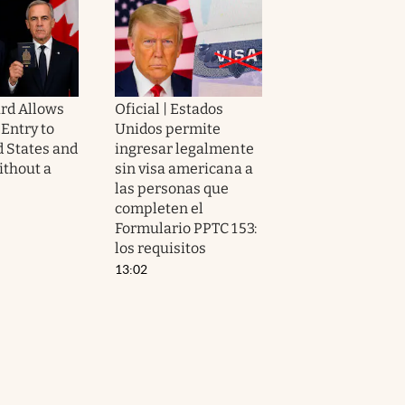
rd Allows
Oficial | Estados
Entry to
Unidos permite
d States and
ingresar legalmente
thout a
sin visa americana a
las personas que
completen el
Formulario PPTC 153:
los requisitos
13:02