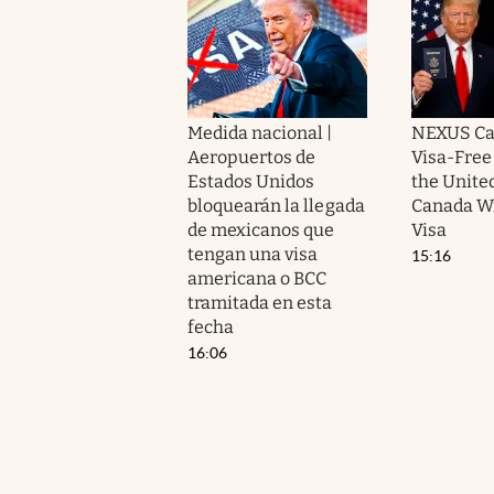
Medida nacional |
NEXUS Ca
Aeropuertos de
Visa-Free 
Estados Unidos
the Unite
bloquearán la llegada
Canada Wi
de mexicanos que
Visa
tengan una visa
15:16
americana o BCC
tramitada en esta
fecha
16:06