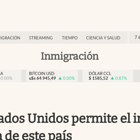
7 
IGRACIÓN
STREAMING
TIEMPO
CIENCIA Y SALUD
Inmigración
NA
BITCOIN USD
DÓLAR CCL
0.00
%
u$s
64.945,49
0.00
%
$
1585,52
0.87
%
ados Unidos permite el in
 de este país