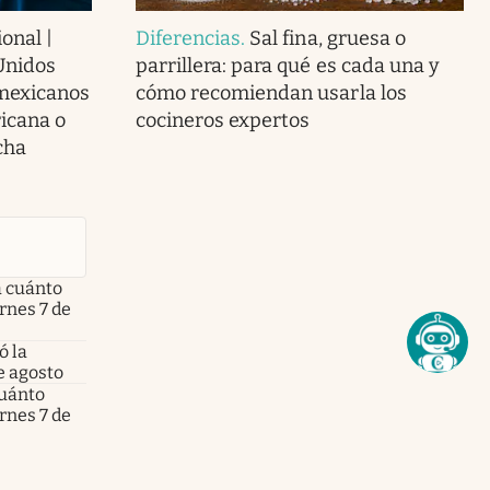
onal |
Diferencias
.
Sal fina, gruesa o
Unidos
parrillera: para qué es cada una y
 mexicanos
cómo recomiendan usarla los
icana o
cocineros expertos
cha
a cuánto
ernes 7 de
ó la
e agosto
cuánto
ernes 7 de