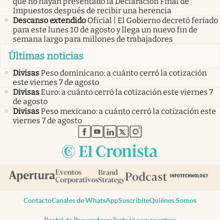
que no hayan presentado la Declaración Final de
Impuestos después de recibir una herencia
Descanso extendido
Oficial | El Gobierno decretó feriado
para este lunes 10 de agosto y llega un nuevo fin de
semana largo para millones de trabajadores
Últimas noticias
Divisas
Peso dominicano: a cuánto cerró la cotización
este viernes 7 de agosto
Divisas
Euro: a cuánto cerró la cotización este viernes 7
de agosto
Divisas
Peso mexicano: a cuánto cerró la cotización este
viernes 7 de agosto
abre en nueva pestaña
abre en nueva pestaña
abre en nueva pestaña
abre en nueva pestaña
abre en nueva pestaña
Contacto
Canales de WhatsApp
Suscribite
Quiénes Somos
Portal de Proveedores
Trabajá con nosotros