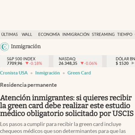
Últimas Noticias
ÚLTIMAS
WALL
ECONOMÍA
INMIGRACIÓN
STREAMING
TIEMPO
Finanzas y economía
NOTICIAS
STREET
Argentina
Inmigración
Wall Street y dólar
Y
España
Inmigración
DÓLAR
S&P 500 INDEX
NASDAQ
DÓLAR B
7709,96
-0.18
%
26.348,35
-0.06
%
México
$
1520
Trending
Cronista USA
Inmigración
Green Card
USA
Tiempo
Colombia
Residencia permanente
Uruguay
Ciencia y salud
Atención inmigrantes: si quieres recibir
Espiritual
la green card debe realizar este estudio
médico obligatorio solicitado por USCIS
Streaming
Los pasos a cumplir para recibir la green card incluye
PC y mobile
chequeos médicos que son determinantes para que las