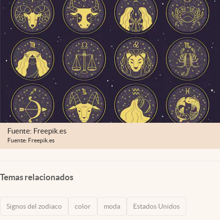
Lifestyle
USA
Fuente: Freepik.es
Fuente: Freepik.es
Temas relacionados
Signos del zodiaco
color
moda
Estados Unidos