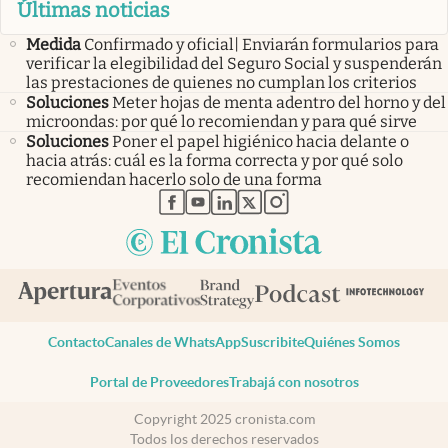
Últimas noticias
Medida
Confirmado y oficial| Enviarán formularios para
verificar la elegibilidad del Seguro Social y suspenderán
las prestaciones de quienes no cumplan los criterios
Soluciones
Meter hojas de menta adentro del horno y del
microondas: por qué lo recomiendan y para qué sirve
Soluciones
Poner el papel higiénico hacia delante o
hacia atrás: cuál es la forma correcta y por qué solo
recomiendan hacerlo solo de una forma
abre en nueva pestaña
abre en nueva pestaña
abre en nueva pestaña
abre en nueva pestaña
abre en nueva pestaña
Contacto
Canales de WhatsApp
Suscribite
Quiénes Somos
Portal de Proveedores
Trabajá con nosotros
Copyright 2025 cronista.com
Todos los derechos reservados