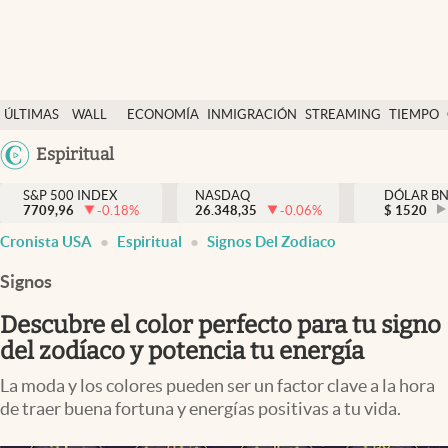
Últimas Noticias
ÚLTIMAS
WALL
ECONOMÍA
INMIGRACIÓN
STREAMING
TIEMPO
Finanzas y economía
NOTICIAS
STREET
Argentina
Espiritual
Wall Street y dólar
Y
España
Inmigración
DÓLAR
S&P 500 INDEX
NASDAQ
DÓLAR B
7709,96
-0.18
%
26.348,35
-0.06
%
México
$
1520
Trending
Cronista USA
Espiritual
Signos Del Zodiaco
USA
Tiempo
Colombia
Signos
Uruguay
Ciencia y salud
Descubre el color perfecto para tu signo
Espiritual
del zodíaco y potencia tu energía
Streaming
La moda y los colores pueden ser un factor clave a la hora
de traer buena fortuna y energías positivas a tu vida.
PC y mobile