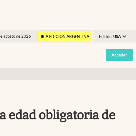
de agosto de 2026
IR A EDICIÓN ARGENTINA
Edición:
USA
Argentina
Acceder
España
México
USA
Colombia
Uruguay
va edad obligatoria de