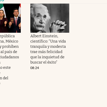
República
Albert Einstein,
na, México
científico: “Una vida
y prohíben
tranquila y modesta
 al país de
trae más felicidad
 ciudadanos
que la inquietud de
n
buscar el éxito”
o este
08:24
e
n del
e