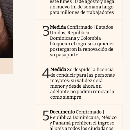
este lunes 10 de agosto y llega
un nuevo fin de semana largo
para millones de trabajadores
3
Medida
Confirmado | Estados
Unidos, República
Dominicana y Colombia
bloquean el ingreso a quienes
postergaron la renovación de
su pasaporte
4
Medida
Se despide la licencia
de conducir para las personas
mayores: su validez será
menor y desde ahora en
adelante no podrán renovarla
como siempre
5
Documento
Confirmado |
República Dominicana, México
y Panamá prohíben el ingreso
al país a todos los ciudadanos