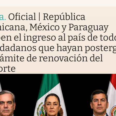
a
.
Oficial | República
icana, México y Paraguay
en el ingreso al país de tod
udadanos que hayan poster
rámite de renovación del
orte