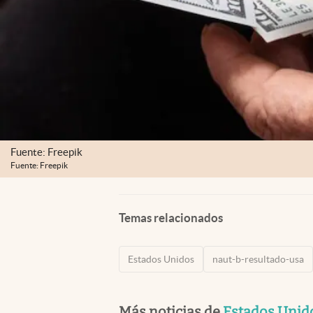
Fuente: Freepik
Fuente: Freepik
Temas relacionados
Estados Unidos
naut-b-resultado-usa
Más noticias de
Estados Unid