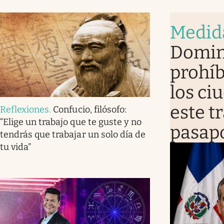
Medid
Domin
prohíb
los ci
este t
Reflexiones
.
Confucio, filósofo:
“Elige un trabajo que te guste y no
pasap
tendrás que trabajar un solo día de
tu vida”