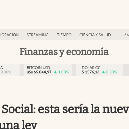
7 
IGRACIÓN
STREAMING
TIEMPO
CIENCIA Y SALUD
Finanzas y economía
NA
BITCOIN USD
DÓLAR CCL
0.00
%
u$s
65.044,97
1.00
%
$
1576,16
0.30
%
 Social: esta sería la nue
 una ley