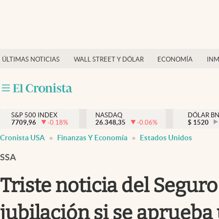
Últimas Noticias
Finanzas y economía
ÚLTIMAS NOTICIAS
WALL STREET Y DÓLAR
ECONOMÍA
INM
Wall Street y dólar
Inmigración
Trending
S&P 500 INDEX
NASDAQ
DÓLAR B
7709,96
-0.18
%
26.348,35
-0.06
%
$
1520
Tiempo
Cronista USA
Finanzas Y Economía
Estados Unidos
Ciencia y salud
SSA
Espiritual
Triste noticia del Seguro
Streaming
jubilación si se aprueba
PC y mobile