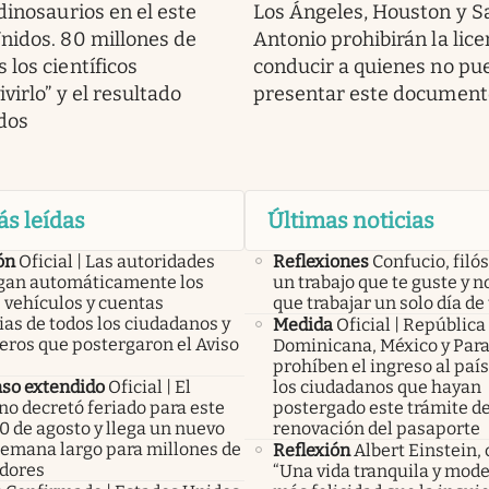
dinosaurios en el este
Los Ángeles, Houston y S
nidos. 80 millones de
Antonio prohibirán la lice
 los científicos
conducir a quienes no pu
ivirlo” y el resultado
presentar este document
ados
ás leídas
Últimas noticias
ón
Oficial | Las autoridades
Reflexiones
Confucio, filós
an automáticamente los
un trabajo que te guste y n
 vehículos y cuentas
que trabajar un solo día de 
as de todos los ciudadanos y
Medida
Oficial | República
eros que postergaron el Aviso
Dominicana, México y Par
prohíben el ingreso al país
so extendido
Oficial | El
los ciudadanos que hayan
no decretó feriado para este
postergado este trámite d
0 de agosto y llega un nuevo
renovación del pasaporte
 semana largo para millones de
Reflexión
Albert Einstein, 
adores
“Una vida tranquila y mode