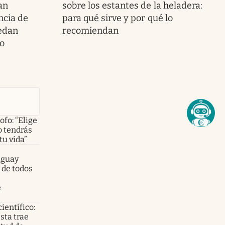
an
sobre los estantes de la heladera:
ncia de
para qué sirve y por qué lo
edan
recomiendan
o
ofo: “Elige
o tendrás
tu vida”
aguay
 de todos
e
científico:
sta trae