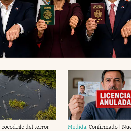
 cocodrilo del terror
Medida
.
Confirmado | Nue