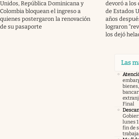
Unidos, República Dominicana y
devoró a los 
Colombia bloquean el ingreso a
de Estados U
quienes postergaron la renovación
años después
de su pasaporte
lograron “rev
los dejó hel
Las m
Atenci
embarg
bienes,
bancari
extranj
Final
Descan
Gobier
lunes 1
fin de
trabaj