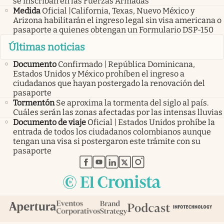
se inscriban en las Fuerzas Armadas
Medida
Oficial |California, Texas, Nuevo México y
Arizona habilitarán el ingreso legal sin visa americana o
pasaporte a quienes obtengan un Formulario DSP-150
Últimas noticias
Documento
Confirmado | República Dominicana,
Estados Unidos y México prohíben el ingreso a
ciudadanos que hayan postergado la renovación del
pasaporte
Tormentón
Se aproxima la tormenta del siglo al país.
Cuáles serán las zonas afectadas por las intensas lluvias
Documento de viaje
Oficial | Estados Unidos prohíbe la
entrada de todos los ciudadanos colombianos aunque
tengan una visa si postergaron este trámite con su
pasaporte
abre en nueva pestaña
abre en nueva pestaña
abre en nueva pestaña
abre en nueva pestaña
abre en nueva pestaña