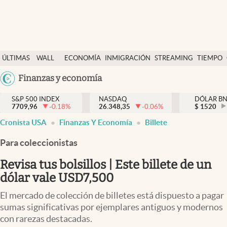
Últimas Noticias
ÚLTIMAS
WALL
ECONOMÍA
INMIGRACIÓN
STREAMING
TIEMPO
Finanzas y economía
NOTICIAS
STREET
Argentina
Finanzas y economía
Wall Street y dólar
Y
España
Inmigración
DÓLAR
S&P 500 INDEX
NASDAQ
DÓLAR B
7709,96
-0.18
%
26.348,35
-0.06
%
México
$
1520
Trending
Cronista USA
Finanzas Y Economía
Billete
USA
Tiempo
Colombia
Para coleccionistas
Uruguay
Ciencia y salud
Revisa tus bolsillos | Este billete de un
Espiritual
dólar vale USD7,500
Streaming
El mercado de colección de billetes está dispuesto a pagar
sumas significativas por ejemplares antiguos y modernos
PC y mobile
con rarezas destacadas.