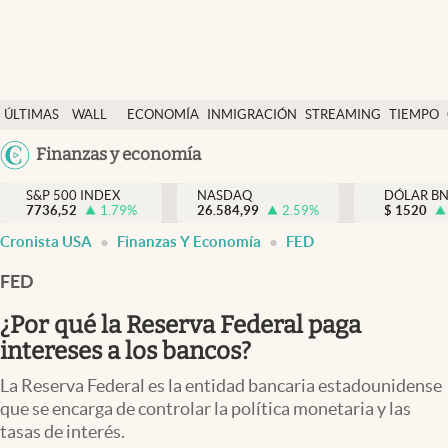
Últimas Noticias
ÚLTIMAS
WALL
ECONOMÍA
INMIGRACIÓN
STREAMING
TIEMPO
Finanzas y economía
NOTICIAS
STREET
Argentina
Finanzas y economía
Wall Street y dólar
Y
España
Inmigración
DÓLAR
S&P 500 INDEX
NASDAQ
DÓLAR B
7736,52
1.79
%
26.584,99
2.59
%
México
$
1520
Trending
Cronista USA
Finanzas Y Economía
FED
USA
Tiempo
Colombia
FED
Uruguay
Ciencia y salud
¿Por qué la Reserva Federal paga
Espiritual
intereses a los bancos?
Streaming
La Reserva Federal es la entidad bancaria estadounidense
que se encarga de controlar la política monetaria y las
PC y mobile
tasas de interés.