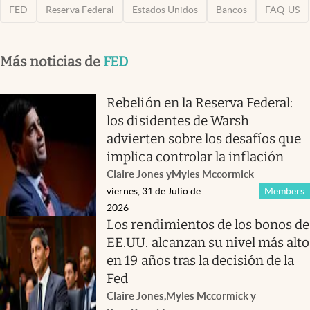
FED
Reserva Federal
Estados Unidos
Bancos
FAQ-US
Más noticias de
FED
Rebelión en la Reserva Federal:
los disidentes de Warsh
advierten sobre los desafíos que
implica controlar la inflación
Claire Jones
y
Myles Mccormick
viernes, 31 de Julio de
Members
2026
Los rendimientos de los bonos de
EE.UU. alcanzan su nivel más alto
en 19 años tras la decisión de la
Fed
Claire Jones
,
Myles Mccormick
y