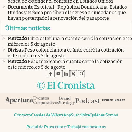
desea no extender el contrato en Estados Unidos
Documento
Es oficial | República Dominicana, Estados
Unidos y México prohíben el ingreso a ciudadanos que
hayan postergado la renovación del pasaporte
Últimas noticias
Mercado
Libra esterlina: a cuánto cerró la cotización este
miércoles 5 de agosto
Divisas
Peso colombiano: a cuánto cerró la cotización
este miércoles 5 de agosto
Mercado
Peso mexicano: a cuánto cerró la cotización
este miércoles 5 de agosto
abre en nueva pestaña
abre en nueva pestaña
abre en nueva pestaña
abre en nueva pestaña
abre en nueva pestaña
Contacto
Canales de WhatsApp
Suscribite
Quiénes Somos
Portal de Proveedores
Trabajá con nosotros