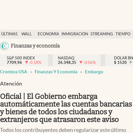
Últimas Noticias
ÚLTIMAS
WALL
ECONOMÍA
INMIGRACIÓN
STREAMING
TIEMPO
Finanzas y economía
NOTICIAS
STREET
Argentina
Finanzas y economía
Wall Street y dólar
Y
España
Inmigración
DÓLAR
S&P 500 INDEX
NASDAQ
DÓLAR B
7709,96
-0.18
%
26.348,35
-0.06
%
México
$
1520
Trending
Cronista USA
Finanzas Y Economía
Embargo
USA
Tiempo
Colombia
Atención
Uruguay
Ciencia y salud
Oficial | El Gobierno embarga
Espiritual
automáticamente las cuentas bancarias
y bienes de todos los ciudadanos y
Streaming
extranjeros que atrasaron este aviso
PC y mobile
Todos los contribuyentes deben regularizar este último