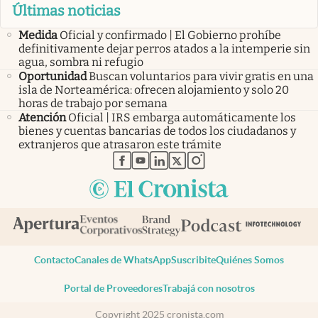
Últimas noticias
Medida
Oficial y confirmado | El Gobierno prohíbe
definitivamente dejar perros atados a la intemperie sin
agua, sombra ni refugio
Oportunidad
Buscan voluntarios para vivir gratis en una
isla de Norteamérica: ofrecen alojamiento y solo 20
horas de trabajo por semana
Atención
Oficial | IRS embarga automáticamente los
bienes y cuentas bancarias de todos los ciudadanos y
extranjeros que atrasaron este trámite
abre en nueva pestaña
abre en nueva pestaña
abre en nueva pestaña
abre en nueva pestaña
abre en nueva pestaña
Contacto
Canales de WhatsApp
Suscribite
Quiénes Somos
Portal de Proveedores
Trabajá con nosotros
Copyright 2025 cronista.com