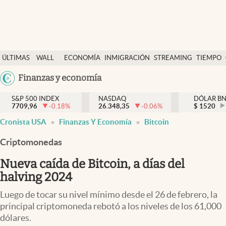
Últimas Noticias
ÚLTIMAS
WALL
ECONOMÍA
INMIGRACIÓN
STREAMING
TIEMPO
Finanzas y economía
NOTICIAS
STREET
Argentina
Finanzas y economía
Wall Street y dólar
Y
España
Inmigración
DÓLAR
S&P 500 INDEX
NASDAQ
DÓLAR B
7709,96
-0.18
%
26.348,35
-0.06
%
México
$
1520
Trending
Cronista USA
Finanzas Y Economía
Bitcoin
USA
Tiempo
Colombia
Criptomonedas
Uruguay
Ciencia y salud
Nueva caída de Bitcoin, a días del
Espiritual
halving 2024
Streaming
Luego de tocar su nivel mínimo desde el 26 de febrero, la
principal criptomoneda rebotó a los niveles de los 61,000
PC y mobile
dólares.