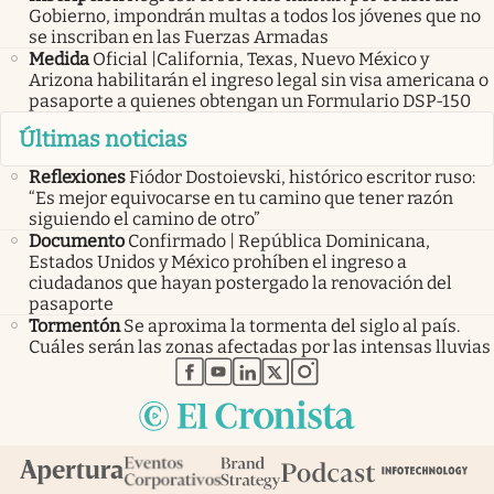
Gobierno, impondrán multas a todos los jóvenes que no
se inscriban en las Fuerzas Armadas
Medida
Oficial |California, Texas, Nuevo México y
Arizona habilitarán el ingreso legal sin visa americana o
pasaporte a quienes obtengan un Formulario DSP-150
Últimas noticias
Reflexiones
Fiódor Dostoievski, histórico escritor ruso:
“Es mejor equivocarse en tu camino que tener razón
siguiendo el camino de otro”
Documento
Confirmado | República Dominicana,
Estados Unidos y México prohíben el ingreso a
ciudadanos que hayan postergado la renovación del
pasaporte
Tormentón
Se aproxima la tormenta del siglo al país.
Cuáles serán las zonas afectadas por las intensas lluvias
abre en nueva pestaña
abre en nueva pestaña
abre en nueva pestaña
abre en nueva pestaña
abre en nueva pestaña