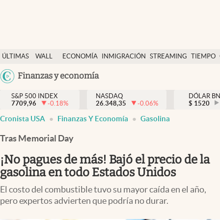
Últimas Noticias
ÚLTIMAS
WALL
ECONOMÍA
INMIGRACIÓN
STREAMING
TIEMPO
Finanzas y economía
NOTICIAS
STREET
Argentina
Finanzas y economía
Wall Street y dólar
Y
España
Inmigración
DÓLAR
S&P 500 INDEX
NASDAQ
DÓLAR B
7709,96
-0.18
%
26.348,35
-0.06
%
México
$
1520
Trending
Cronista USA
Finanzas Y Economía
Gasolina
USA
Tiempo
Colombia
Tras Memorial Day
Uruguay
Ciencia y salud
¡No pagues de más! Bajó el precio de la
Espiritual
gasolina en todo Estados Unidos
Streaming
El costo del combustible tuvo su mayor caída en el año,
pero expertos advierten que podría no durar.
PC y mobile