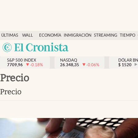
Últimas Noticias
ÚLTIMAS
WALL
ECONOMÍA
INMIGRACIÓN
STREAMING
TIEMPO
Finanzas y economía
NOTICIAS
STREET
Argentina
Wall Street y dólar
Y
España
Inmigración
DÓLAR
S&P 500 INDEX
NASDAQ
DÓLAR B
7709,96
-0.18
%
26.348,35
-0.06
%
México
$
1520
Trending
USA
precio
Tiempo
Colombia
precio
Uruguay
Ciencia y salud
Espiritual
Streaming
PC y mobile