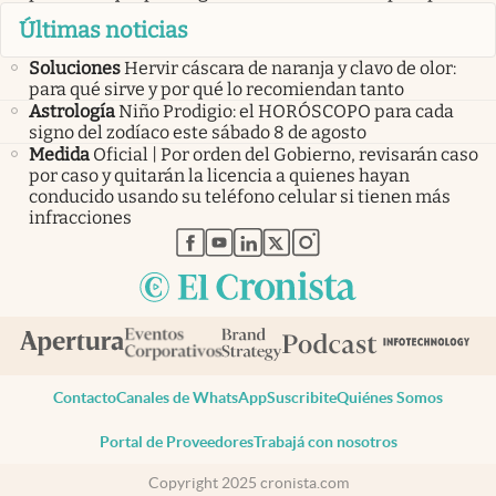
Últimas noticias
Soluciones
Hervir cáscara de naranja y clavo de olor:
para qué sirve y por qué lo recomiendan tanto
Astrología
Niño Prodigio: el HORÓSCOPO para cada
signo del zodíaco este sábado 8 de agosto
Medida
Oficial | Por orden del Gobierno, revisarán caso
por caso y quitarán la licencia a quienes hayan
conducido usando su teléfono celular si tienen más
infracciones
abre en nueva pestaña
abre en nueva pestaña
abre en nueva pestaña
abre en nueva pestaña
abre en nueva pestaña
Contacto
Canales de WhatsApp
Suscribite
Quiénes Somos
Portal de Proveedores
Trabajá con nosotros
Copyright 2025 cronista.com