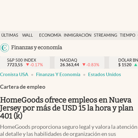
Últimas Noticias
ÚLTIMAS
WALL
ECONOMÍA
INMIGRACIÓN
STREAMING
TIEMPO
Finanzas y economía
NOTICIAS
STREET
Argentina
Finanzas y economía
Wall Street y dólar
Y
España
Inmigración
DÓLAR
S&P 500 INDEX
NASDAQ
DÓLAR B
7723,55
-0.17
%
26.363,44
-0.83
%
México
$
1520
Trending
Cronista USA
Finanzas Y Economía
Estados Unidos
USA
Tiempo
Colombia
Cartera de empleo
Uruguay
Ciencia y salud
HomeGoods ofrece empleos en Nueva
Espiritual
Jersey por más de USD 15 la hora y plan
401 (k)
Streaming
HomeGoods proporciona seguro legal y valora la atención
PC y mobile
al detalle y las habilidades de organización en sus