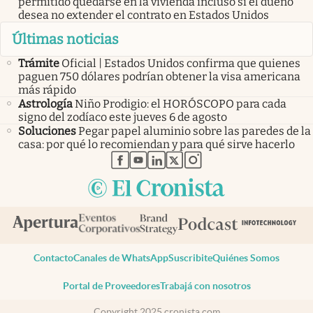
permitido quedarse en la vivienda incluso si el dueño
desea no extender el contrato en Estados Unidos
Últimas noticias
Trámite
Oficial | Estados Unidos confirma que quienes
paguen 750 dólares podrían obtener la visa americana
más rápido
Astrología
Niño Prodigio: el HORÓSCOPO para cada
signo del zodíaco este jueves 6 de agosto
Soluciones
Pegar papel aluminio sobre las paredes de la
casa: por qué lo recomiendan y para qué sirve hacerlo
abre en nueva pestaña
abre en nueva pestaña
abre en nueva pestaña
abre en nueva pestaña
abre en nueva pestaña
Contacto
Canales de WhatsApp
Suscribite
Quiénes Somos
Portal de Proveedores
Trabajá con nosotros
Copyright 2025 cronista.com