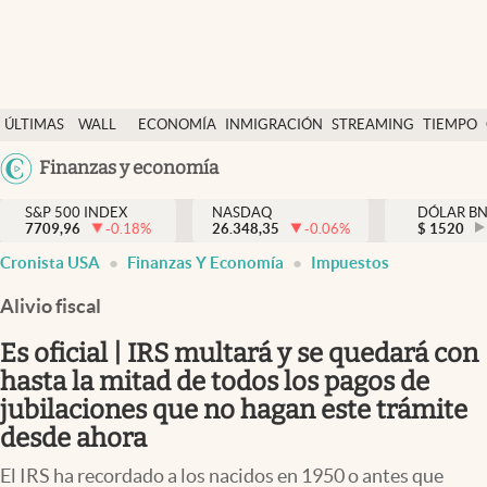
Últimas Noticias
ÚLTIMAS
WALL
ECONOMÍA
INMIGRACIÓN
STREAMING
TIEMPO
Finanzas y economía
NOTICIAS
STREET
Argentina
Finanzas y economía
Wall Street y dólar
Y
España
Inmigración
DÓLAR
S&P 500 INDEX
NASDAQ
DÓLAR B
7709,96
-0.18
%
26.348,35
-0.06
%
México
$
1520
Trending
Cronista USA
Finanzas Y Economía
Impuestos
USA
Tiempo
Colombia
Alivio fiscal
Uruguay
Ciencia y salud
Es oficial | IRS multará y se quedará con
Espiritual
hasta la mitad de todos los pagos de
jubilaciones que no hagan este trámite
Streaming
desde ahora
PC y mobile
El IRS ha recordado a los nacidos en 1950 o antes que