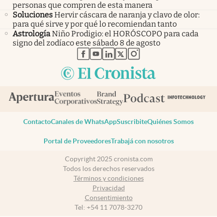
personas que compren de esta manera
Soluciones
Hervir cáscara de naranja y clavo de olor:
para qué sirve y por qué lo recomiendan tanto
Astrología
Niño Prodigio: el HORÓSCOPO para cada
signo del zodíaco este sábado 8 de agosto
abre en nueva pestaña
abre en nueva pestaña
abre en nueva pestaña
abre en nueva pestaña
abre en nueva pestaña
Contacto
Canales de WhatsApp
Suscribite
Quiénes Somos
Portal de Proveedores
Trabajá con nosotros
Copyright 2025 cronista.com
Todos los derechos reservados
Términos y condiciones
Privacidad
Consentimiento
Tel:
+54 11 7078-3270