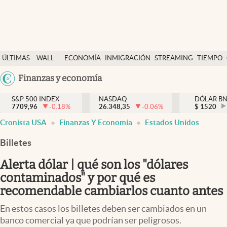
Últimas Noticias
ÚLTIMAS
WALL
ECONOMÍA
INMIGRACIÓN
STREAMING
TIEMPO
Finanzas y economía
NOTICIAS
STREET
Argentina
Finanzas y economía
Wall Street y dólar
Y
España
Inmigración
DÓLAR
S&P 500 INDEX
NASDAQ
DÓLAR B
7709,96
-0.18
%
26.348,35
-0.06
%
México
$
1520
Trending
Cronista USA
Finanzas Y Economía
Estados Unidos
USA
Tiempo
Colombia
Billetes
Uruguay
Ciencia y salud
Alerta dólar | qué son los "dólares
Espiritual
contaminados" y por qué es
recomendable cambiarlos cuanto antes
Streaming
En estos casos los billetes deben ser cambiados en un
PC y mobile
banco comercial ya que podrían ser peligrosos.