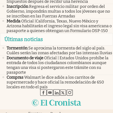
Impuestos después de recibir una herencia
Inscripción
Regresa el servicio militar: por orden del
Gobierno, impondrán multas a todos los jóvenes que no
se inscriban en las Fuerzas Armadas
Medida
Oficial |California, Texas, Nuevo México y
Arizona habilitarán el ingreso legal sin visa americana o
pasaporte a quienes obtengan un Formulario DSP-150
Últimas noticias
Tormentón
Se aproxima la tormenta del siglo al país.
Cuáles serán las zonas afectadas por las intensas lluvias
Documento de viaje
Oficial | Estados Unidos prohíbe la
entrada de todos los ciudadanos colombianos aunque
tengan una visa si postergaron este trámite con su
pasaporte
Compras
Walmart le dice adiós a los carritos de
supermercado y hace oficial la remodelación de 650
locales en todo el país
abre en nueva pestaña
abre en nueva pestaña
abre en nueva pestaña
abre en nueva pestaña
abre en nueva pestaña