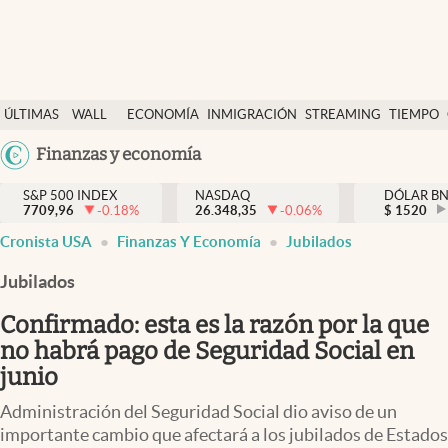
Últimas Noticias
ÚLTIMAS
WALL
ECONOMÍA
INMIGRACIÓN
STREAMING
TIEMPO
Finanzas y economía
NOTICIAS
STREET
Argentina
Finanzas y economía
Wall Street y dólar
Y
España
Inmigración
DÓLAR
S&P 500 INDEX
NASDAQ
DÓLAR B
7709,96
-0.18
%
26.348,35
-0.06
%
México
$
1520
Trending
Cronista USA
Finanzas Y Economía
Jubilados
USA
Tiempo
Colombia
Jubilados
Uruguay
Ciencia y salud
Confirmado: esta es la razón por la que
Espiritual
no habrá pago de Seguridad Social en
junio
Streaming
Administración del Seguridad Social dio aviso de un
PC y mobile
importante cambio que afectará a los jubilados de Estados