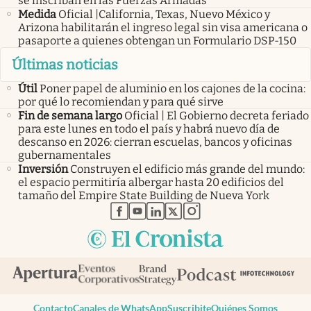
se inscriban en las Fuerzas Armadas
Medida
Oficial |California, Texas, Nuevo México y
Arizona habilitarán el ingreso legal sin visa americana o
pasaporte a quienes obtengan un Formulario DSP-150
Últimas noticias
Útil
Poner papel de aluminio en los cajones de la cocina:
por qué lo recomiendan y para qué sirve
Fin de semana largo
Oficial | El Gobierno decreta feriado
para este lunes en todo el país y habrá nuevo día de
descanso en 2026: cierran escuelas, bancos y oficinas
gubernamentales
Inversión
Construyen el edificio más grande del mundo:
el espacio permitiría albergar hasta 20 edificios del
tamaño del Empire State Building de Nueva York
abre en nueva pestaña
abre en nueva pestaña
abre en nueva pestaña
abre en nueva pestaña
abre en nueva pestaña
Contacto
Canales de WhatsApp
Suscribite
Quiénes Somos