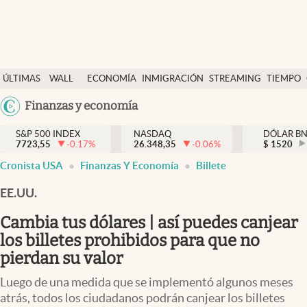
Últimas Noticias
ÚLTIMAS
WALL
ECONOMÍA
INMIGRACIÓN
STREAMING
TIEMPO
Finanzas y economía
NOTICIAS
STREET
Argentina
Finanzas y economía
Wall Street y dólar
Y
España
Inmigración
DÓLAR
S&P 500 INDEX
NASDAQ
DÓLAR B
7723,55
-0.17
%
26.348,35
-0.06
%
México
$
1520
Trending
Cronista USA
Finanzas Y Economía
Billete
USA
Tiempo
Colombia
EE.UU.
Uruguay
Ciencia y salud
Cambia tus dólares | así puedes canjear
Espiritual
los billetes prohibidos para que no
pierdan su valor
Streaming
Luego de una medida que se implementó algunos meses
PC y mobile
atrás, todos los ciudadanos podrán canjear los billetes