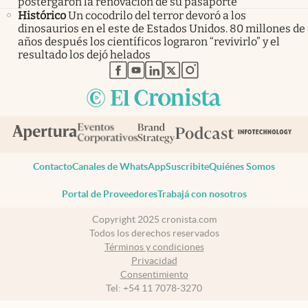
postergaron la renovación de su pasaporte
Histórico
Un cocodrilo del terror devoró a los
dinosaurios en el este de Estados Unidos. 80 millones de
años después los científicos lograron “revivirlo” y el
resultado los dejó helados
abre en nueva pestaña
abre en nueva pestaña
abre en nueva pestaña
abre en nueva pestaña
abre en nueva pestaña
Contacto
Canales de WhatsApp
Suscribite
Quiénes Somos
Portal de Proveedores
Trabajá con nosotros
Copyright 2025 cronista.com
Todos los derechos reservados
Términos y condiciones
Privacidad
Consentimiento
Tel:
+54 11 7078-3270