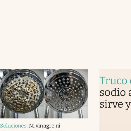
Truco 
sodio 
sirve 
Soluciones
.
Ni vinagre ni