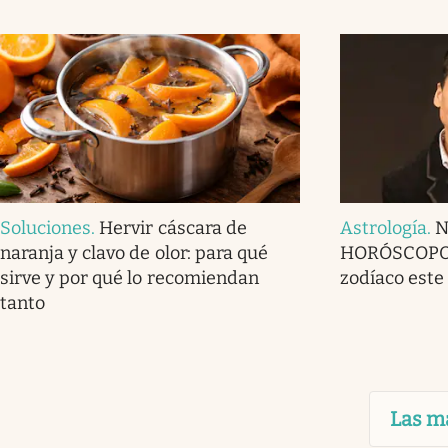
Soluciones
.
Hervir cáscara de
Astrología
.
N
naranja y clavo de olor: para qué
HORÓSCOPO p
sirve y por qué lo recomiendan
zodíaco este
tanto
Las m