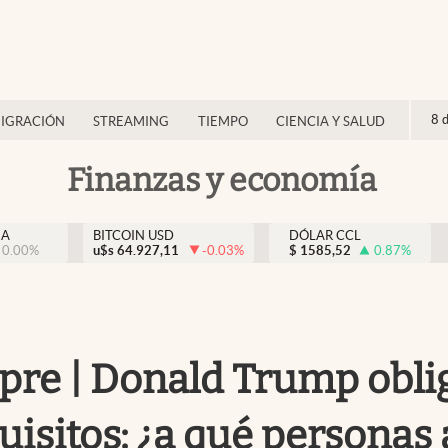
8 
IGRACIÓN
STREAMING
TIEMPO
CIENCIA Y SALUD
Finanzas y economía
NA
BITCOIN USD
DÓLAR CCL
0.00
%
u$s
64.927,11
-0.03
%
$
1585,52
0.87
%
e | Donald Trump obligó
quisitos: ¿a qué personas 