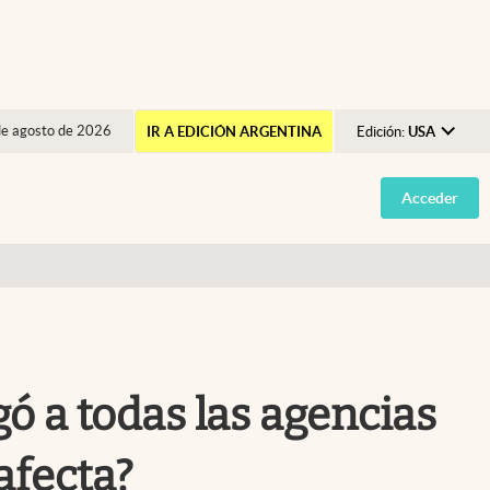
de agosto de 2026
IR A EDICIÓN ARGENTINA
Edición:
USA
Argentina
Acceder
España
México
USA
Colombia
Uruguay
 a todas las agencias
afecta?