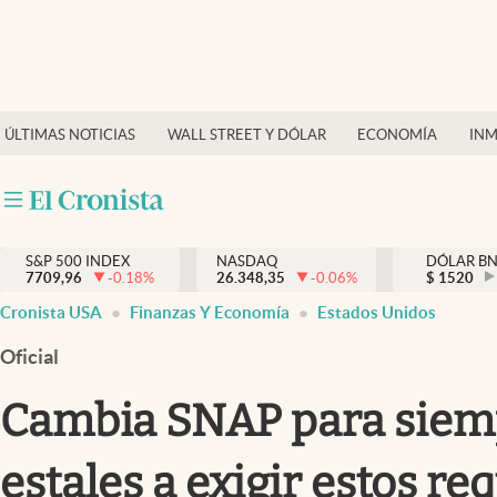
Últimas Noticias
Finanzas y economía
ÚLTIMAS NOTICIAS
WALL STREET Y DÓLAR
ECONOMÍA
INM
Wall Street y dólar
Inmigración
Trending
S&P 500 INDEX
NASDAQ
DÓLAR B
7709,96
-0.18
%
26.348,35
-0.06
%
$
1520
Tiempo
Cronista USA
Finanzas Y Economía
Estados Unidos
Ciencia y salud
Oficial
Espiritual
Cambia SNAP para siempr
Streaming
estales a exigir estos re
PC y mobile