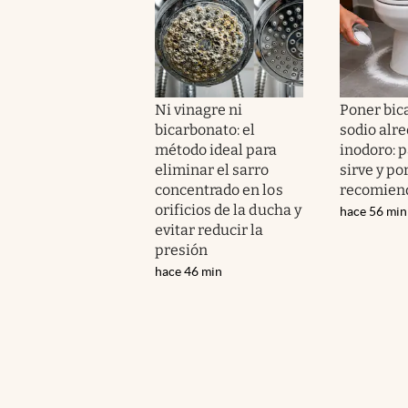
Ni vinagre ni
Poner bic
bicarbonato: el
sodio alre
método ideal para
inodoro: 
eliminar el sarro
sirve y po
concentrado en los
recomien
orificios de la ducha y
hace 56 min
evitar reducir la
presión
hace 46 min