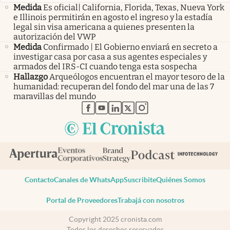
Medida
Es oficial| California, Florida, Texas, Nueva York
e Illinois permitirán en agosto el ingreso y la estadía
legal sin visa americana a quienes presenten la
autorización del VWP
Medida
Confirmado | El Gobierno enviará en secreto a
investigar casa por casa a sus agentes especiales y
armados del IRS-CI cuando tenga esta sospecha
Hallazgo
Arqueólogos encuentran el mayor tesoro de la
humanidad: recuperan del fondo del mar una de las 7
maravillas del mundo
abre en nueva pestaña
abre en nueva pestaña
abre en nueva pestaña
abre en nueva pestaña
abre en nueva pestaña
Contacto
Canales de WhatsApp
Suscribite
Quiénes Somos
Portal de Proveedores
Trabajá con nosotros
Copyright 2025 cronista.com
Todos los derechos reservados