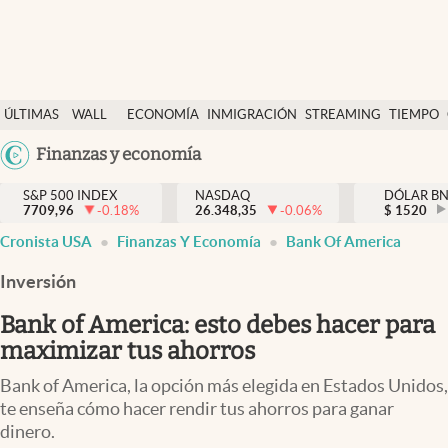
Últimas Noticias
ÚLTIMAS
WALL
ECONOMÍA
INMIGRACIÓN
STREAMING
TIEMPO
Finanzas y economía
NOTICIAS
STREET
Argentina
Finanzas y economía
Wall Street y dólar
Y
España
Inmigración
DÓLAR
S&P 500 INDEX
NASDAQ
DÓLAR B
7709,96
-0.18
%
26.348,35
-0.06
%
México
$
1520
Trending
Cronista USA
Finanzas Y Economía
Bank Of America
USA
Tiempo
Colombia
Inversión
Uruguay
Ciencia y salud
Bank of America: esto debes hacer para
Espiritual
maximizar tus ahorros
Streaming
Bank of America, la opción más elegida en Estados Unidos,
te enseña cómo hacer rendir tus ahorros para ganar
PC y mobile
dinero.