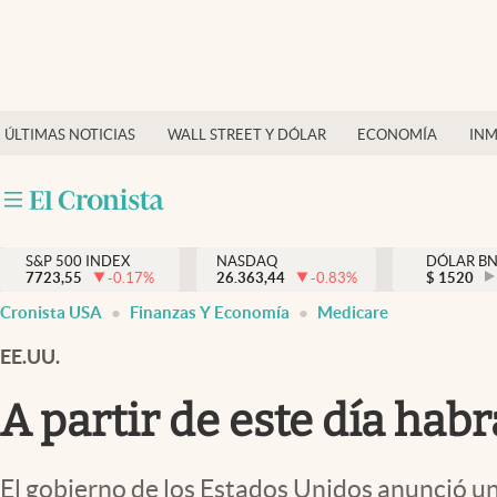
Últimas Noticias
Finanzas y economía
ÚLTIMAS NOTICIAS
WALL STREET Y DÓLAR
ECONOMÍA
INM
Wall Street y dólar
Inmigración
Trending
S&P 500 INDEX
NASDAQ
DÓLAR B
7723,55
-0.17
%
26.363,44
-0.83
%
$
1520
Tiempo
Cronista USA
Finanzas Y Economía
Medicare
Ciencia y salud
EE.UU.
Espiritual
A partir de este día hab
Streaming
PC y mobile
El gobierno de los Estados Unidos anunció u