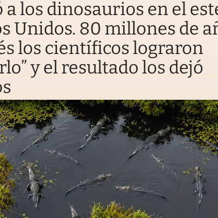
 a los dinosaurios en el est
s Unidos. 80 millones de a
s los científicos lograron
rlo” y el resultado los dejó
os