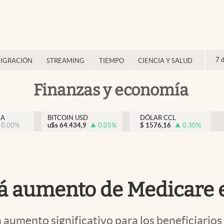
7 
IGRACIÓN
STREAMING
TIEMPO
CIENCIA Y SALUD
Finanzas y economía
NA
BITCOIN USD
DÓLAR CCL
0.00
%
u$s
64.434,9
0.05
%
$
1576,16
0.30
%
rá aumento de Medicare e
n aumento significativo para los beneficiari