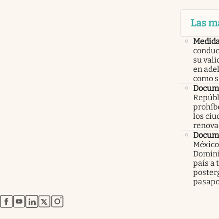
Las m
Medid
conduc
su val
en ade
como 
Docume
Repúbl
prohíbe
los ci
renova
Docume
México
Domini
país a 
poster
pasapo
abre en nueva pestaña
abre en nueva pestaña
abre en nueva pestaña
abre en nueva pestaña
abre en nueva pestaña