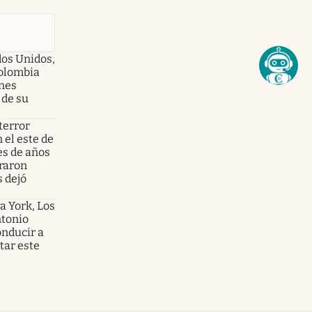
dos Unidos,
olombia
enes
 de su
terror
 el este de
es de años
graron
s dejó
a York, Los
ntonio
onducir a
tar este