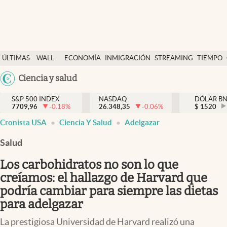
Últimas Noticias
ÚLTIMAS
WALL
ECONOMÍA
INMIGRACIÓN
STREAMING
TIEMPO
Finanzas y economía
NOTICIAS
STREET
Argentina
Ciencia y salud
Wall Street y dólar
Y
España
Inmigración
DÓLAR
S&P 500 INDEX
NASDAQ
DÓLAR B
7709,96
-0.18
%
26.348,35
-0.06
%
México
$
1520
Trending
Cronista USA
Ciencia Y Salud
Adelgazar
USA
Tiempo
Colombia
Salud
Uruguay
Ciencia y salud
Los carbohidratos no son lo que
Espiritual
creíamos: el hallazgo de Harvard que
podría cambiar para siempre las dietas
Streaming
para adelgazar
PC y mobile
La prestigiosa Universidad de Harvard realizó una