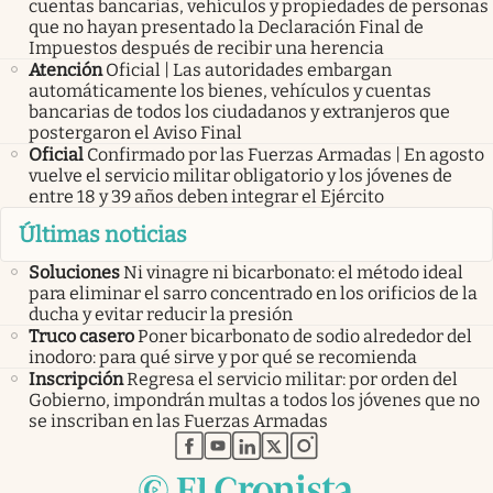
cuentas bancarias, vehículos y propiedades de personas
que no hayan presentado la Declaración Final de
Impuestos después de recibir una herencia
Atención
Oficial | Las autoridades embargan
automáticamente los bienes, vehículos y cuentas
bancarias de todos los ciudadanos y extranjeros que
postergaron el Aviso Final
Oficial
Confirmado por las Fuerzas Armadas | En agosto
vuelve el servicio militar obligatorio y los jóvenes de
entre 18 y 39 años deben integrar el Ejército
Últimas noticias
Soluciones
Ni vinagre ni bicarbonato: el método ideal
para eliminar el sarro concentrado en los orificios de la
ducha y evitar reducir la presión
Truco casero
Poner bicarbonato de sodio alrededor del
inodoro: para qué sirve y por qué se recomienda
Inscripción
Regresa el servicio militar: por orden del
Gobierno, impondrán multas a todos los jóvenes que no
se inscriban en las Fuerzas Armadas
abre en nueva pestaña
abre en nueva pestaña
abre en nueva pestaña
abre en nueva pestaña
abre en nueva pestaña