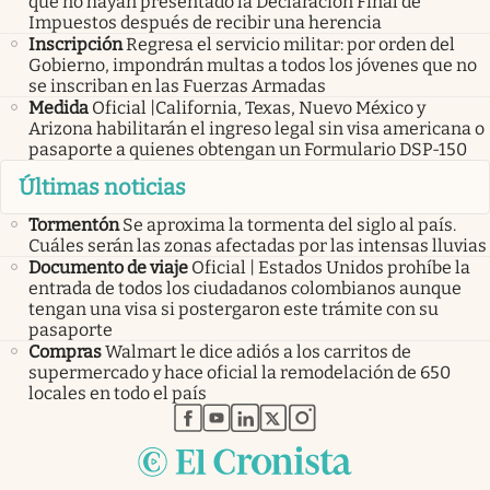
que no hayan presentado la Declaración Final de
Impuestos después de recibir una herencia
Inscripción
Regresa el servicio militar: por orden del
Gobierno, impondrán multas a todos los jóvenes que no
se inscriban en las Fuerzas Armadas
Medida
Oficial |California, Texas, Nuevo México y
Arizona habilitarán el ingreso legal sin visa americana o
pasaporte a quienes obtengan un Formulario DSP-150
Últimas noticias
Tormentón
Se aproxima la tormenta del siglo al país.
Cuáles serán las zonas afectadas por las intensas lluvias
Documento de viaje
Oficial | Estados Unidos prohíbe la
entrada de todos los ciudadanos colombianos aunque
tengan una visa si postergaron este trámite con su
pasaporte
Compras
Walmart le dice adiós a los carritos de
supermercado y hace oficial la remodelación de 650
locales en todo el país
abre en nueva pestaña
abre en nueva pestaña
abre en nueva pestaña
abre en nueva pestaña
abre en nueva pestaña