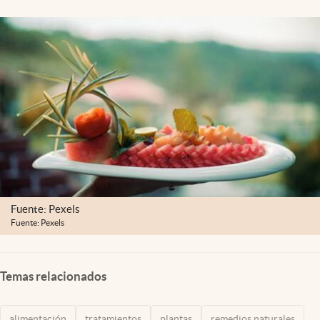
Lifestyle
USA
Fuente: Pexels
Fuente: Pexels
Temas relacionados
alimentación
tratamientos
plantas
remedios naturales