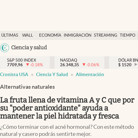
Últimas Noticias
ÚLTIMAS
WALL
ECONOMÍA
INMIGRACIÓN
STREAMING
TIEMPO
Finanzas y economía
NOTICIAS
STREET
Argentina
Ciencia y salud
Wall Street y dólar
Y
España
Inmigración
DÓLAR
S&P 500 INDEX
NASDAQ
DÓLAR B
7709,96
-0.18
%
26.348,35
-0.06
%
México
$
1520
Trending
Cronista USA
Ciencia Y Salud
Alimentación
USA
Tiempo
Colombia
Alternativas naturales
Uruguay
Ciencia y salud
La fruta llena de vitamina A y C que por
Espiritual
su "poder antioxidante" ayuda a
mantener la piel hidratada y fresca
Streaming
¿Cómo terminar con el acné hormonal? Con este método
PC y mobile
natural y casero podrás sentirte mejor.