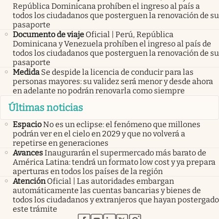
República Dominicana prohíben el ingreso al país a
todos los ciudadanos que posterguen la renovación de su
pasaporte
Documento de viaje
Oficial | Perú, República
Dominicana y Venezuela prohíben el ingreso al país de
todos los ciudadanos que posterguen la renovación de su
pasaporte
Medida
Se despide la licencia de conducir para las
personas mayores: su validez será menor y desde ahora
en adelante no podrán renovarla como siempre
Últimas noticias
Espacio
No es un eclipse: el fenómeno que millones
podrán ver en el cielo en 2029 y que no volverá a
repetirse en generaciones
Avances
Inaugurarán el supermercado más barato de
América Latina: tendrá un formato low cost y ya prepara
aperturas en todos los países de la región
Atención
Oficial | Las autoridades embargan
automáticamente las cuentas bancarias y bienes de
todos los ciudadanos y extranjeros que hayan postergado
este trámite
abre en nueva pestaña
abre en nueva pestaña
abre en nueva pestaña
abre en nueva pestaña
abre en nueva pestaña