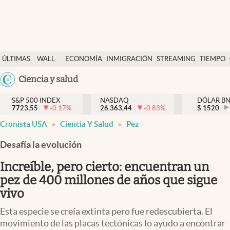
Últimas Noticias
ÚLTIMAS
WALL
ECONOMÍA
INMIGRACIÓN
STREAMING
TIEMPO
Finanzas y economía
NOTICIAS
STREET
Argentina
Ciencia y salud
Wall Street y dólar
Y
España
Inmigración
DÓLAR
S&P 500 INDEX
NASDAQ
DÓLAR B
7723,55
-0.17
%
26.363,44
-0.83
%
México
$
1520
Trending
Cronista USA
Ciencia Y Salud
Pez
USA
Tiempo
Colombia
Desafía la evolución
Uruguay
Ciencia y salud
Increíble, pero cierto: encuentran un
Espiritual
pez de 400 millones de años que sigue
vivo
Streaming
Esta especie se creía extinta pero fue redescubierta. El
PC y mobile
movimiento de las placas tectónicas lo ayudo a encontrar