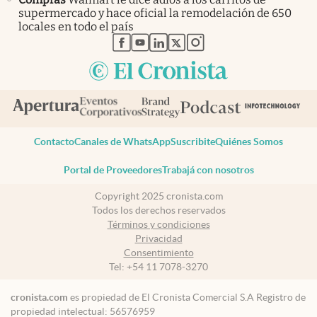
supermercado y hace oficial la remodelación de 650
locales en todo el país
abre en nueva pestaña
abre en nueva pestaña
abre en nueva pestaña
abre en nueva pestaña
abre en nueva pestaña
Contacto
Canales de WhatsApp
Suscribite
Quiénes Somos
Portal de Proveedores
Trabajá con nosotros
Copyright 2025 cronista.com
Todos los derechos reservados
Términos y condiciones
Privacidad
Consentimiento
Tel:
+54 11 7078-3270
cronista.com
es propiedad de El Cronista Comercial S.A Registro de
propiedad intelectual: 56576959