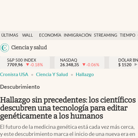
Últimas Noticias
ÚLTIMAS
WALL
ECONOMÍA
INMIGRACIÓN
STREAMING
TIEMPO
Finanzas y economía
NOTICIAS
STREET
Argentina
Ciencia y salud
Wall Street y dólar
Y
España
Inmigración
DÓLAR
S&P 500 INDEX
NASDAQ
DÓLAR B
7709,96
-0.18
%
26.348,35
-0.06
%
México
$
1520
Trending
Cronista USA
Ciencia Y Salud
Hallazgo
USA
Tiempo
Colombia
Descubrimiento
Uruguay
Ciencia y salud
Hallazgo sin precedentes: los científicos
Espiritual
descubren una tecnología para editar
genéticamente a los humanos
Streaming
El futuro de la medicina genética está cada vez más cerca,
PC y mobile
y este descubrimiento marca el inicio de una nueva era en