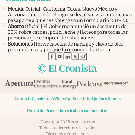
Medida
Oficial |California, Texas, Nuevo México y
Arizona habilitarán el ingreso legal sin visa americana o
pasaporte a quienes obtengan un Formulario DSP-150
Ahorro
Oficial | El Gobierno anunció un descuento del
30% sobre carnes, pollo, leche y lácteos para todas las
personas que compren de esta manera
Soluciones
Hervir cáscara de naranja y clavo de olor:
para qué sirve y por qué lo recomiendan tanto
abre en nueva pestaña
abre en nueva pestaña
abre en nueva pestaña
abre en nueva pestaña
abre en nueva pestaña
Contacto
Canales de WhatsApp
Suscribite
Quiénes Somos
Portal de Proveedores
Trabajá con nosotros
Copyright 2025 cronista.com
Todos los derechos reservados
Términos y condiciones