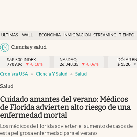
Últimas Noticias
ÚLTIMAS
WALL
ECONOMÍA
INMIGRACIÓN
STREAMING
TIEMPO
Finanzas y economía
NOTICIAS
STREET
Argentina
Ciencia y salud
Wall Street y dólar
Y
España
Inmigración
DÓLAR
S&P 500 INDEX
NASDAQ
DÓLAR B
7709,96
-0.18
%
26.348,35
-0.06
%
México
$
1520
Trending
Cronista USA
Ciencia Y Salud
Salud
USA
Tiempo
Colombia
Salud
Uruguay
Ciencia y salud
Cuidado amantes del verano: Médicos
Espiritual
de Florida advierten alto riesgo de una
enfermedad mortal
Streaming
Los médicos de Florida advierten el aumento de casos de
PC y mobile
esta peligrosa enfermedad para el verano