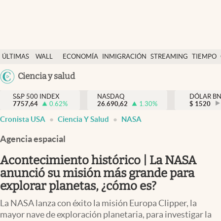
Últimas Noticias
ÚLTIMAS
WALL
ECONOMÍA
INMIGRACIÓN
STREAMING
TIEMPO
Finanzas y economía
NOTICIAS
STREET
Ciencia y salud
Wall Street y dólar
Y
Inmigración
DÓLAR
S&P 500 INDEX
NASDAQ
DÓLAR B
7757,64
0.62
%
26.690,62
1.30
%
$
1520
Trending
Cronista USA
Ciencia Y Salud
NASA
Tiempo
Agencia espacial
Ciencia y salud
Acontecimiento histórico | La NASA
Espiritual
anunció su misión más grande para
explorar planetas, ¿cómo es?
Streaming
La NASA lanza con éxito la misión Europa Clipper, la
PC y mobile
mayor nave de exploración planetaria, para investigar la