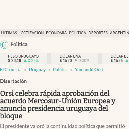
Últimas Noticias
ÚLTIMAS
COTIZACIÓN
ECONOMÍA
POLÍTICA
DEPORTES
ARGENTI
Actualidad
NOTICIAS
DÓLAR
Argentina
Política
Economía
España
Política
PESO URUGUAYO
DÓLAR BNA
DÓLAR BL
$
23,18
0.23
%
$
1520
0.00
%
México
$
1535
Mercados
El Cronista
Uruguay
Política
Yamandú Orsi
USA
Colombia
Disertación
Uruguay
Uruguay
Orsi celebra rápida aprobación del
acuerdo Mercosur-Unión Europea y
anuncia presidencia uruguaya del
bloque
El presidente valoró la continuidad política que permitió