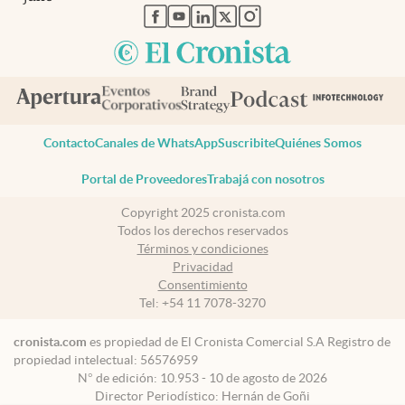
abre en nueva pestaña
abre en nueva pestaña
abre en nueva pestaña
abre en nueva pestaña
abre en nueva pestaña
Contacto
Canales de WhatsApp
Suscribite
Quiénes Somos
Portal de Proveedores
Trabajá con nosotros
Copyright 2025 cronista.com
Todos los derechos reservados
Términos y condiciones
Privacidad
Consentimiento
Tel:
+54 11 7078-3270
cronista.com
es propiedad de El Cronista Comercial S.A Registro de
propiedad intelectual: 56576959
N° de edición: 10.953 - 10 de agosto de 2026
Director Periodístico: Hernán de Goñi