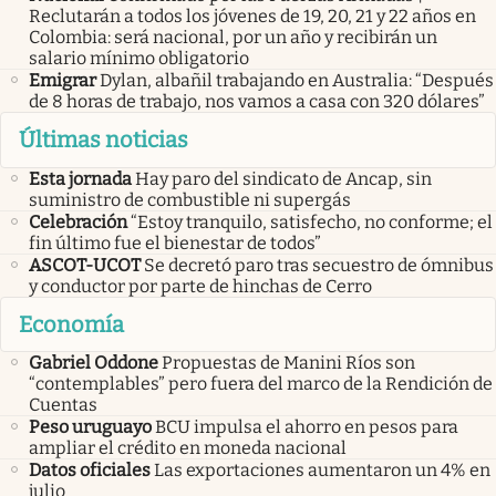
Reclutarán a todos los jóvenes de 19, 20, 21 y 22 años en
Colombia: será nacional, por un año y recibirán un
salario mínimo obligatorio
Emigrar
Dylan, albañil trabajando en Australia: “Después
de 8 horas de trabajo, nos vamos a casa con 320 dólares”
Últimas noticias
Esta jornada
Hay paro del sindicato de Ancap, sin
suministro de combustible ni supergás
Celebración
“Estoy tranquilo, satisfecho, no conforme; el
fin último fue el bienestar de todos”
ASCOT-UCOT
Se decretó paro tras secuestro de ómnibus
y conductor por parte de hinchas de Cerro
Economía
Gabriel Oddone
Propuestas de Manini Ríos son
“contemplables” pero fuera del marco de la Rendición de
Cuentas
Peso uruguayo
BCU impulsa el ahorro en pesos para
ampliar el crédito en moneda nacional
Datos oficiales
Las exportaciones aumentaron un 4% en
julio