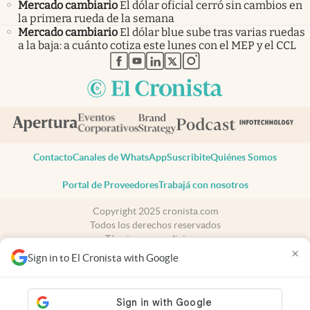
Mercado cambiario
El dólar oficial cerró sin cambios en
la primera rueda de la semana
Mercado cambiario
El dólar blue sube tras varias ruedas
a la baja: a cuánto cotiza este lunes con el MEP y el CCL
abre en nueva pestaña
abre en nueva pestaña
abre en nueva pestaña
abre en nueva pestaña
abre en nueva pestaña
Contacto
Canales de WhatsApp
Suscribite
Quiénes Somos
Portal de Proveedores
Trabajá con nosotros
Copyright 2025 cronista.com
Todos los derechos reservados
Términos y condiciones
×
Privacidad
Sign in to El Cronista with Google
Consentimiento
Tel:
+54 11 7078-3270
cronista.com
es propiedad de El Cronista Comercial S.A Registro de