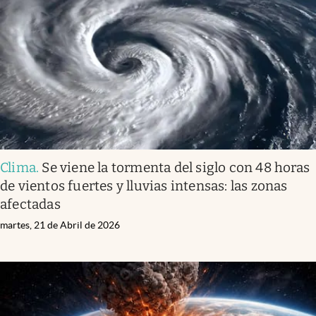
Infotechnology
Clase
Clima
Mundial 2026
Eventos Corporativos
El Cronista Studio
Clima
.
Se viene la tormenta del siglo con 48 horas
Mediakit
de vientos fuertes y lluvias intensas: las zonas
abre en nueva pestaña
afectadas
Argentina
martes, 21 de Abril de 2026