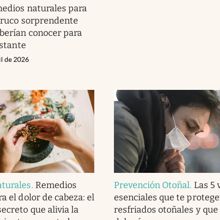
edios naturales para
 truco sorprendente
berían conocer para
nstante
il de 2026
turales
.
Remedios
Prevención Otoñal
.
Las 5 
a el dolor de cabeza: el
esenciales que te protege
ecreto que alivia la
resfriados otoñales y que