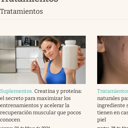
tratamientos
Suplementos
.
Creatina y proteína:
Tratamiento
el secreto para maximizar los
naturales par
entrenamientos y acelerar la
ingrediente 
recuperación muscular que pocos
tienen en ca
conocen
piel
viernes, 01 de Mayo de 2026
martes, 28 de Abr