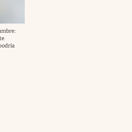
lumbre:
te
podría