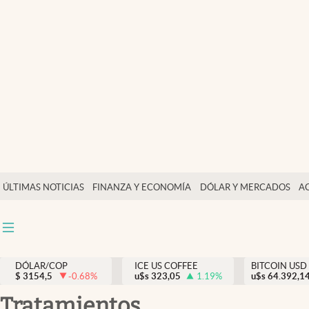
Finanzas y economía
Salud y nutrición
Vida espiritual
Actualidad
Tiempo libre
Dólar y mercados
ÚLTIMAS NOTICIAS
FINANZA Y ECONOMÍA
DÓLAR Y MERCADOS
A
Curiosidades
DÓLAR/COP
ICE US COFFEE
BITCOIN USD
$
3154,5
-0.68
%
u$s
323,05
1.19
%
u$s
64.392,1
tratamientos