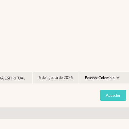
6 de agosto de 2026
Edición:
Colombia
DA ESPIRITUAL
Argentina
Acceder
España
México
USA
Colombia