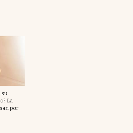
 su
ño? La
asan por