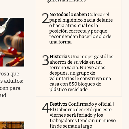
2
No todos lo saben
Colocar el
papel higiénico hacia delante
o hacia atrás: cuál es la
posición correcta y por qué
recomiendan hacerlo solo de
una forma
3
Historias
Una mujer gastó los
ahorros de su vida en un
terreno vacío. Nueve años
después, un grupo de
rosa que
voluntarios le construyó una
s adultos:
casa con 850 bloques de
ocen para
plástico reciclado
lud
4
Festivos
Confirmado y oficial |
El Gobierno decretó que este
viernes será feriado y los
trabajadores tendrán un nuevo
fin de semana largo