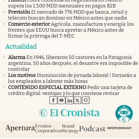
supera los 1,500 MDD mensuales en pagos B2B
Previsión
El mercado de 776 MDD que banca, retail y
telecom buscan dominar en México antes que nadie
Comercio exterior
Agrícola, manufactura y energía: los
frentes que EEUU busca apretar a México antes de
firmar la prórroga del T-MEC
Actualidad
Alarma
En 1946, liberaron 50 castores en la Patagonia
argentina. 50 años después, el desastre era imposible de
controlar
Los motivos
Disminución de jornada laboral | Forzarán a
los empleados a laborar más horas
CONTENIDO ESPECIAL EXTERNO
Pedir una tarjeta de
crédito digital: ventajas y lo que conviene revisar
abre en nueva pestaña
abre en nueva pestaña
abre en nueva pestaña
abre en nueva pestaña
abre en nueva pestaña