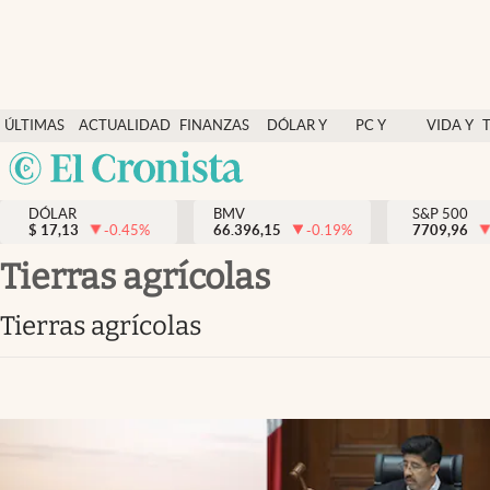
Últimas Noticias
ÚLTIMAS
ACTUALIDAD
FINANZAS
DÓLAR Y
PC Y
VIDA Y
Actualidad
NOTICIAS
Y
MERCADOS
CELULAR
ESTILO
Argentina
Finanzas y economía
ECONOMÍA
España
Dólar y mercados
DÓLAR
BMV
S&P 500
$
17,13
-0.45
%
66.396,15
-0.19
%
México
7709,96
Internacionales
USA
Tierras agrícolas
Opinión
Colombia
Tierras agrícolas
Uruguay
Brand Strategy
Pc y celular
Vida y estilo
Tv