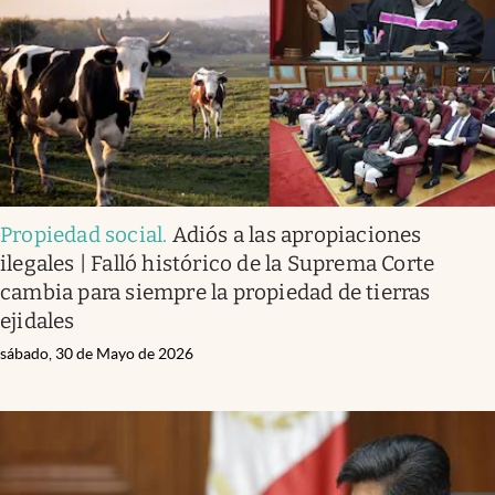
Clima
Espiritualidad
Mediakit
abre en nueva pestaña
México
Propiedad social
.
Adiós a las apropiaciones
ilegales | Falló histórico de la Suprema Corte
cambia para siempre la propiedad de tierras
ejidales
sábado, 30 de Mayo de 2026