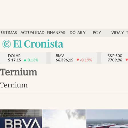
Últimas Noticias
ÚLTIMAS
ACTUALIDAD
FINANZAS
DÓLAR Y
PC Y
VIDA Y
Actualidad
NOTICIAS
Y
MERCADOS
CELULAR
ESTILO
Argentina
Finanzas y economía
ECONOMÍA
España
Dólar y mercados
DÓLAR
BMV
S&P 500
$
17,15
0.13
%
66.396,15
-0.19
%
México
7709,96
Internacionales
USA
Ternium
Opinión
Colombia
ternium
Uruguay
Brand Strategy
Pc y celular
Vida y estilo
Tv