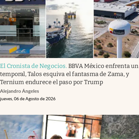
Clima
Espiritualidad
Mediakit
abre en nueva pestaña
México
El Cronista de Negocios
.
BBVA México enfrenta un
temporal, Talos esquiva el fantasma de Zama, y
Ternium endurece el paso por Trump
Alejandro Ángeles
jueves, 06 de Agosto de 2026