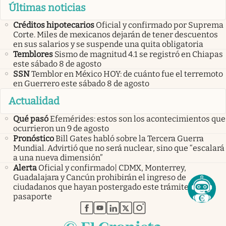
Últimas noticias
Créditos hipotecarios
Oficial y confirmado por Suprema
Corte. Miles de mexicanos dejarán de tener descuentos
en sus salarios y se suspende una quita obligatoria
Temblores
Sismo de magnitud 4.1 se registró en Chiapas
este sábado 8 de agosto
SSN
Temblor en México HOY: de cuánto fue el terremoto
en Guerrero este sábado 8 de agosto
Actualidad
Qué pasó
Efemérides: estos son los acontecimientos que
ocurrieron un 9 de agosto
Pronóstico
Bill Gates habló sobre la Tercera Guerra
Mundial. Advirtió que no será nuclear, sino que “escalará
a una nueva dimensión”
Alerta
Oficial y confirmado| CDMX, Monterrey,
Guadalajara y Cancún prohibirán el ingreso de
ciudadanos que hayan postergado este trámite con su
pasaporte
abre en nueva pestaña
abre en nueva pestaña
abre en nueva pestaña
abre en nueva pestaña
abre en nueva pestaña