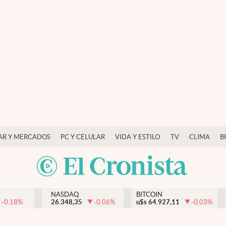
AR Y MERCADOS
PC Y CELULAR
VIDA Y ESTILO
TV
CLIMA
B
NASDAQ
BITCOIN
-0.18
%
26.348,35
-0.06
%
u$s
64.927,11
-0.03
%