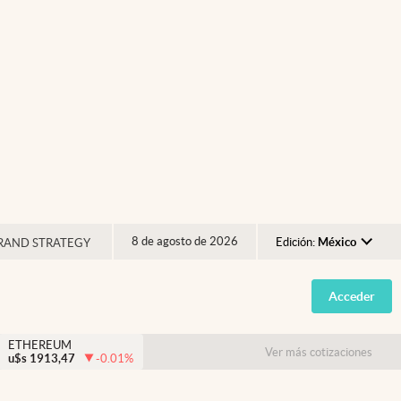
8 de agosto de 2026
Edición:
México
RAND STRATEGY
Argentina
Acceder
España
México
ETHEREUM
Ver más cotizaciones
u$s
1913,47
-0.01
%
USA
Colombia