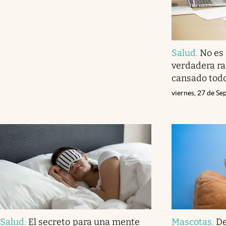
Salud
.
No es 
verdadera ra
cansado todo
viernes, 27 de S
Salud
.
El secreto para una mente
Mascotas
.
De