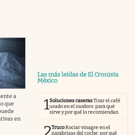
Uruguay
Las más leídas de El Cronista
México
ente a
1
Soluciones caseras
Tirar el café
no que
usado en el inodoro: para qué
 puede
sirve y por qué lo recomiendan
tivas en
2
Truco
Rociar vinagre en el
parabrisas del coche: por qué