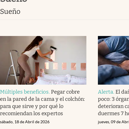
Clima
sueño
Espiritualidad
Mediakit
abre en nueva pestaña
Múltiples beneficios
.
Pegar cobre
Alerta
.
El da
en la pared de la cama y el colchón:
poco: 3 órgan
para que sirve y por qué lo
deterioran c
recomiendan los expertos
duermes 7 h
sábado, 18 de Abril de 2026
jueves, 09 de Abr