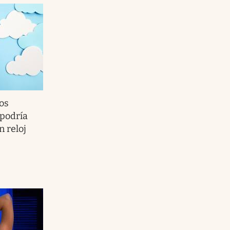
cos
podría
 reloj