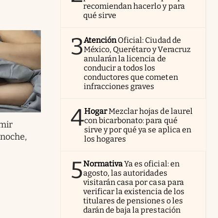
recomiendan hacerlo y para
qué sirve
3
Atención
Oficial: Ciudad de
México, Querétaro y Veracruz
anularán la licencia de
conducir a todos los
conductores que cometen
infracciones graves
4
Hogar
Mezclar hojas de laurel
con bicarbonato: para qué
mir
sirve y por qué ya se aplica en
 noche,
los hogares
5
Normativa
Ya es oficial: en
agosto, las autoridades
visitarán casa por casa para
verificar la existencia de los
titulares de pensiones o les
darán de baja la prestación