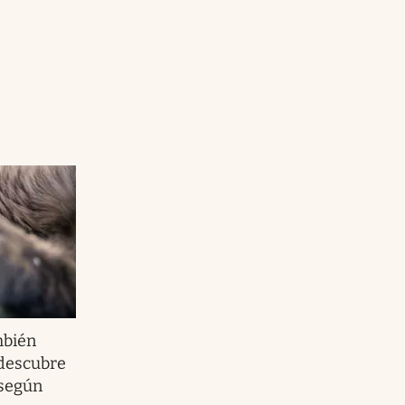
mbién
descubre
 según