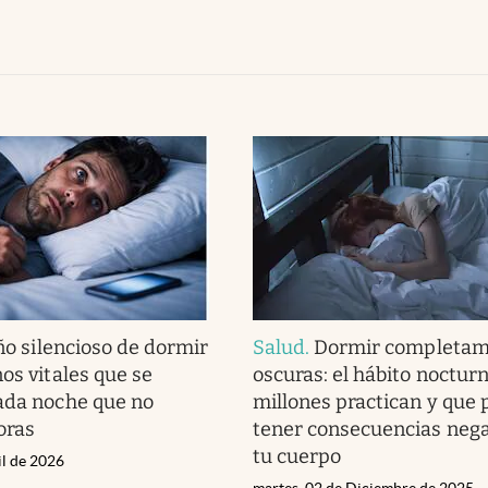
ño silencioso de dormir
Salud
.
Dormir completam
os vitales que se
oscuras: el hábito noctur
ada noche que no
millones practican y que
oras
tener consecuencias nega
tu cuerpo
il de 2026
martes, 02 de Diciembre de 2025