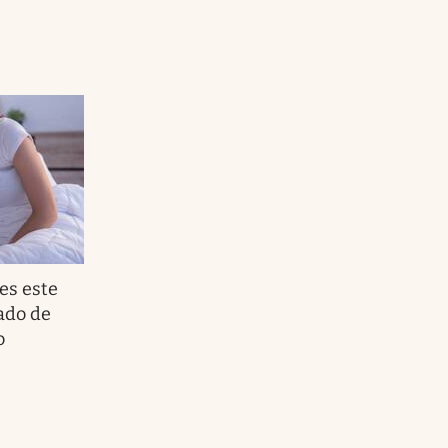
nes este
ado de
o