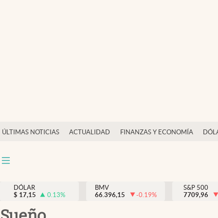
Últimas Noticias
Actualidad
Finanzas y economía
Dólar y mercados
Internacionales
Opinión
ÚLTIMAS NOTICIAS
ACTUALIDAD
FINANZAS Y ECONOMÍA
DÓL
Brand Strategy
Pc y celular
Vida y estilo
DÓLAR
BMV
S&P 500
$
17,15
0.13
%
66.396,15
-0.19
%
7709,96
Tv
sueño