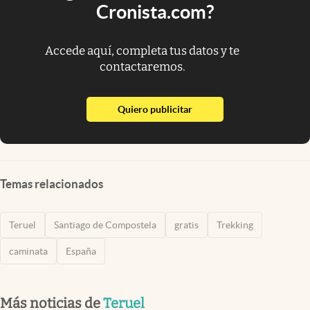
Cronista.com?
Accede aquí, completa tus datos y te
contactaremos.
abre en nueva pestaña
Quiero publicitar
Temas relacionados
Teruel
Santiago de Compostela
gratis
Trekking
caminata
España
Más noticias de
Teruel