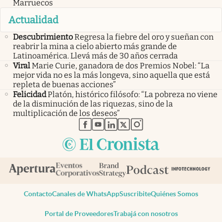
Marruecos
Actualidad
Descubrimiento
Regresa la fiebre del oro y sueñan con
reabrir la mina a cielo abierto más grande de
Latinoamérica. Llevá más de 30 años cerrada
Viral
Marie Curie, ganadora de dos Premios Nobel: “La
mejor vida no es la más longeva, sino aquella que está
repleta de buenas acciones”
Felicidad
Platón, histórico filósofo: “La pobreza no viene
de la disminución de las riquezas, sino de la
multiplicación de los deseos”
abre en nueva pestaña
abre en nueva pestaña
abre en nueva pestaña
abre en nueva pestaña
abre en nueva pestaña
Contacto
Canales de WhatsApp
Suscribite
Quiénes Somos
Portal de Proveedores
Trabajá con nosotros