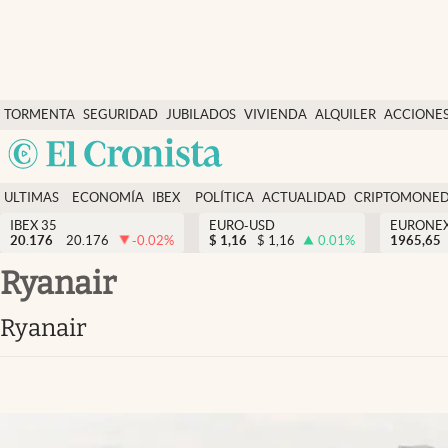
Últimas Noticias
TORMENTA
SEGURIDAD
JUBILADOS
VIVIENDA
ALQUILER
ACCIONE
Economía y finanzas
SOCIAL
Argentina
Política
España
Actualidad
ULTIMAS
ECONOMÍA
IBEX
POLÍTICA
ACTUALIDAD
CRIPTOMONE
México
NOTICIAS
Y
Y
IBEX 35
EURO-USD
EURONE
Criptomonedas
20.176
20.176
-0.02
%
$
1,16
$
1,16
0.01
%
USA
1965,65
FINANZAS
EURO
Colombia
Ryanair
España
Uruguay
Ryanair