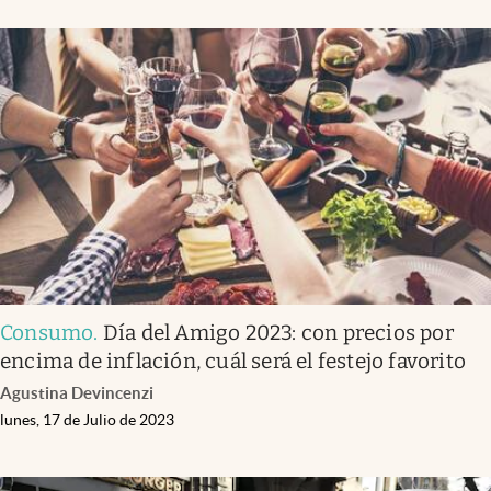
Infotechnology
Clase
Clima
Mundial 2026
Eventos Corporativos
El Cronista Studio
Mediakit
abre en nueva pestaña
Argentina
Consumo
.
Día del Amigo 2023: con precios por
encima de inflación, cuál será el festejo favorito
Agustina Devincenzi
lunes, 17 de Julio de 2023