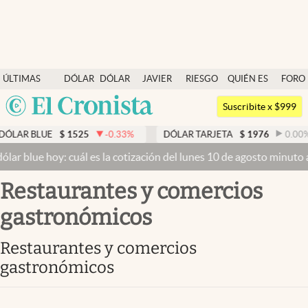
Últimas noticias
ÚLTIMAS
DÓLAR
DÓLAR
JAVIER
RIESGO
QUIÉN ES
FORO
Dólar
NOTICIAS
BLUE
MILEI
PAÍS
QUIÉN
Argentina
Members
Suscribite x $999
España
Economía y Política
 BLUE
$
1525
-0.33
%
DÓLAR TARJETA
$
1976
0.00
%
México
blue hoy: cuál es la cotización del lunes 10 de agosto minuto a min
Finanzas y Mercados
USA
restaurantes y comercios
Mercados Online
Colombia
Uruguay
gastronómicos
Negocios
Columnistas
restaurantes y comercios
gastronómicos
Otras secciones
Apertura