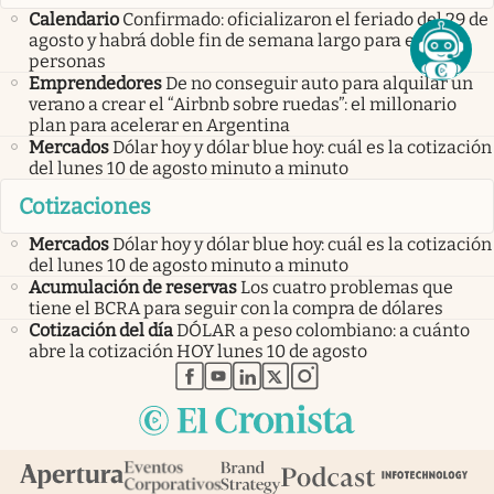
Calendario
Confirmado: oficializaron el feriado del 29 de
agosto y habrá doble fin de semana largo para estas
personas
Emprendedores
De no conseguir auto para alquilar un
verano a crear el “Airbnb sobre ruedas”: el millonario
plan para acelerar en Argentina
Mercados
Dólar hoy y dólar blue hoy: cuál es la cotización
del lunes 10 de agosto minuto a minuto
Cotizaciones
Mercados
Dólar hoy y dólar blue hoy: cuál es la cotización
del lunes 10 de agosto minuto a minuto
Acumulación de reservas
Los cuatro problemas que
tiene el BCRA para seguir con la compra de dólares
Cotización del día
DÓLAR a peso colombiano: a cuánto
abre la cotización HOY lunes 10 de agosto
abre en nueva pestaña
abre en nueva pestaña
abre en nueva pestaña
abre en nueva pestaña
abre en nueva pestaña