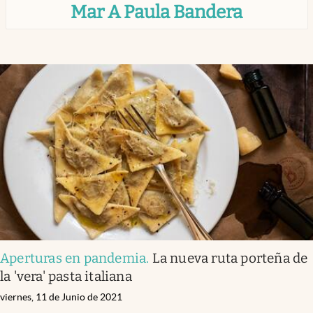
Mar A Paula Bandera
Infotechnology
Clase
Clima
Mundial 2026
Eventos Corporativos
El Cronista Studio
Mediakit
abre en nueva pestaña
Argentina
Aperturas en pandemia
.
La nueva ruta porteña de
la 'vera' pasta italiana
viernes, 11 de Junio de 2021