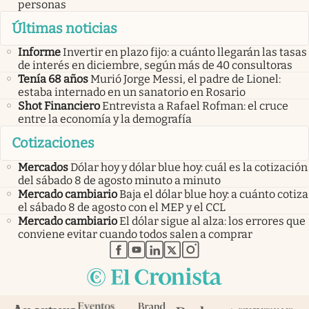
personas
Últimas noticias
Informe
Invertir en plazo fijo: a cuánto llegarán las tasas
de interés en diciembre, según más de 40 consultoras
Tenía 68 años
Murió Jorge Messi, el padre de Lionel:
estaba internado en un sanatorio en Rosario
Shot Financiero
Entrevista a Rafael Rofman: el cruce
entre la economía y la demografía
Cotizaciones
Mercados
Dólar hoy y dólar blue hoy: cuál es la cotización
del sábado 8 de agosto minuto a minuto
Mercado cambiario
Baja el dólar blue hoy: a cuánto cotiza
el sábado 8 de agosto con el MEP y el CCL
Mercado cambiario
El dólar sigue al alza: los errores que
conviene evitar cuando todos salen a comprar
abre en nueva pestaña
abre en nueva pestaña
abre en nueva pestaña
abre en nueva pestaña
abre en nueva pestaña