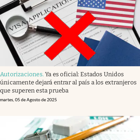
Infotechnology
Clase
Clima
Mundial 2026
Eventos Corporativos
El Cronista Studio
Autorizaciones
.
Ya es oficial: Estados Unidos
Mediakit
únicamente dejará entrar al país a los extranjeros
abre en nueva pestaña
que superen esta prueba
Argentina
martes, 05 de Agosto de 2025