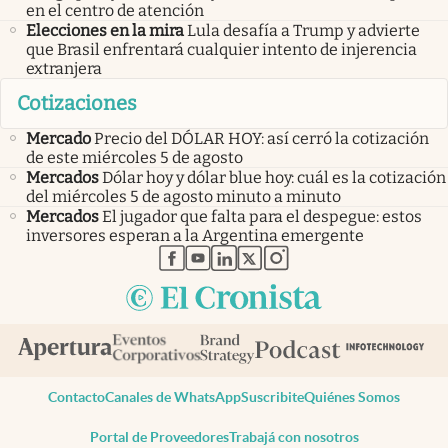
en el centro de atención
Elecciones en la mira
Lula desafía a Trump y advierte
que Brasil enfrentará cualquier intento de injerencia
extranjera
Cotizaciones
Mercado
Precio del DÓLAR HOY: así cerró la cotización
de este miércoles 5 de agosto
Mercados
Dólar hoy y dólar blue hoy: cuál es la cotización
del miércoles 5 de agosto minuto a minuto
Mercados
El jugador que falta para el despegue: estos
inversores esperan a la Argentina emergente
abre en nueva pestaña
abre en nueva pestaña
abre en nueva pestaña
abre en nueva pestaña
abre en nueva pestaña
Contacto
Canales de WhatsApp
Suscribite
Quiénes Somos
Portal de Proveedores
Trabajá con nosotros