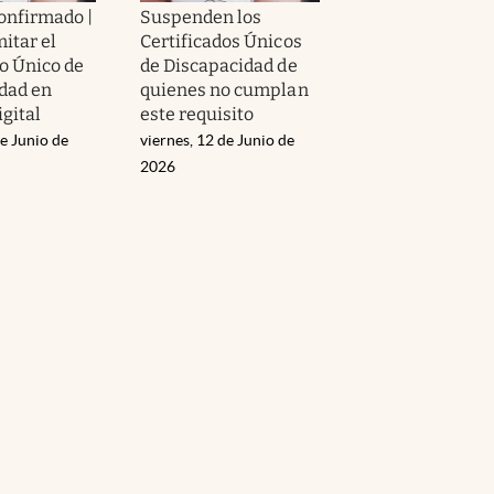
confirmado |
Suspenden los
itar el
Certificados Únicos
do Único de
de Discapacidad de
dad en
quienes no cumplan
gital
este requisito
e Junio de
viernes, 12 de Junio de
2026