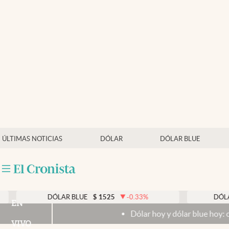
Últimas noticias
Dólar
Members
Economía y Política
Finanzas y Mercados
Mercados Online
ÚLTIMAS NOTICIAS
DÓLAR
DÓLAR BLUE
Negocios
Columnistas
Otras secciones
DÓLAR BLUE
$
1525
-0.33
%
DÓLAR TARJET
EN
Dólar hoy y dólar blue hoy: cuál es la coti
Apertura
VIVO