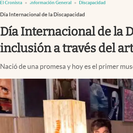
El Cronista
Información General
Discapacidad
Infotechnology
Día Internacional de la Discapacidad
Clase
Clima
Día Internacional de la
Mundial 2026
inclusión a través del ar
Eventos Corporativos
El Cronista Studio
Nació de una promesa y hoy es el primer muse
Mediakit
abre en nueva pestaña