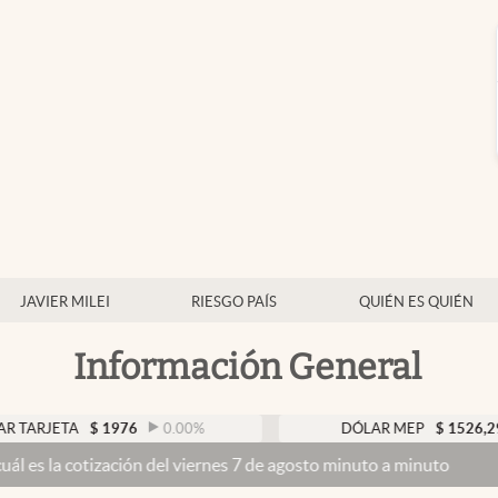
JAVIER MILEI
RIESGO PAÍS
QUIÉN ES QUIÉN
Información General
A
$
1976
0.00
%
DÓLAR MEP
$
1526,29
0.45
%
zación del viernes 7 de agosto minuto a minuto