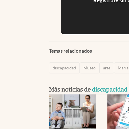
Registrate sin
Temas relacionados
discapacidad
Museo
arte
Maria
Más noticias de
discapacidad