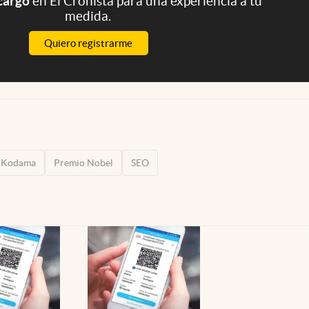
 cargo
en El Cronista para una experiencia a tu
medida.
Quiero registrarme
 Kodama
Premio Nobel
SEO