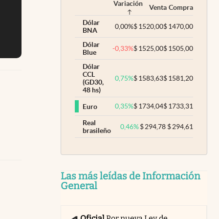
Variación
Venta
Compra
Dólar
0,00
%
$
1520,00
$
1470,00
BNA
Dólar
-0,33
%
$
1525,00
$
1505,00
Blue
Dólar
CCL
0,75
%
$
1583,63
$
1581,20
(GD30,
48 hs)
0,35
%
$
1734,04
$
1733,31
Euro
Real
0,46
%
$
294,78
$
294,61
brasileño
Las más leídas de Información
General
Oficial
Por nueva Ley de