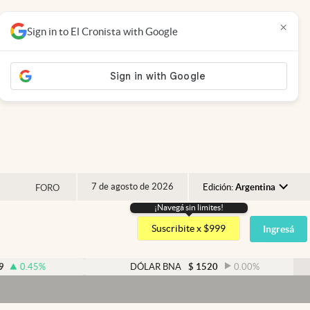
×
Sign in to El Cronista with Google
7 de agosto de 2026
Edición:
Argentina
FORO
¡Navegá sin limites!
Argentina
Suscribite x $999
Ingresá
España
México
DÓLAR BNA
$
1520
0.00
%
USA
Colombia