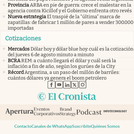
Provincia
ARBA en pie de guerra: crece el malestar en la
agencia contra Kicillof y el Gobierno enfrenta otro revés
Nueva estrategia
El traspié de la “última” marca de
zapatillas: de fabricar 1 millón de pares a vender 300.000
importadas
Cotizaciones
Mercados
Dólar hoy y dólar blue hoy: cuál es la cotización
del jueves 6 de agosto minuto a minuto
BCRA
REM: a cuánto llegará el dólar y cuál será la
inflación a fin de año, según los gurúes de la City
Récord
Argentina, a un paso del millón de barriles:
cuántos dólares ya genera el boom petrolero
abre en nueva pestaña
abre en nueva pestaña
abre en nueva pestaña
abre en nueva pestaña
abre en nueva pestaña
Contacto
Canales de WhatsApp
Suscribite
Quiénes Somos