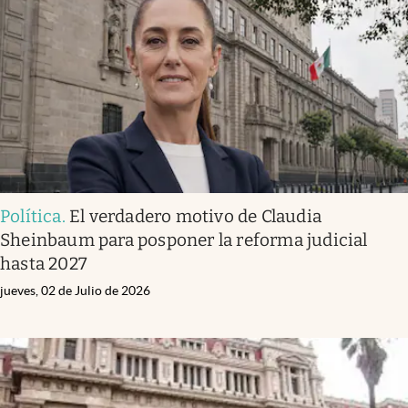
Infotechnology
Clase
Clima
Mundial 2026
Eventos Corporativos
El Cronista Studio
Política
.
El verdadero motivo de Claudia
Mediakit
Sheinbaum para posponer la reforma judicial
abre en nueva pestaña
hasta 2027
Argentina
jueves, 02 de Julio de 2026