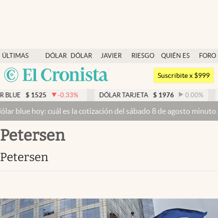
Últimas noticias
ÚLTIMAS
DÓLAR
DÓLAR
JAVIER
RIESGO
QUIÉN ES
FORO
Dólar
NOTICIAS
BLUE
MILEI
PAÍS
QUIÉN
Argentina
Members
Suscribite x $999
España
Economía y Política
$
1525
-0.33
%
DÓLAR TARJETA
$
1976
0.00
%
DÓLAR
México
e hoy: cuál es la cotización del sábado 8 de agosto minuto a minut
Finanzas y Mercados
USA
Petersen
Mercados Online
Colombia
Uruguay
Negocios
Petersen
Columnistas
Otras secciones
Apertura