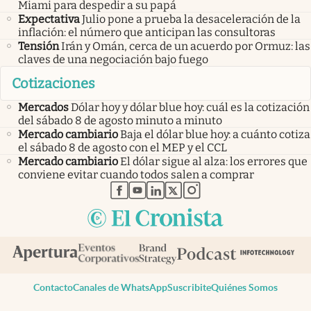
Miami para despedir a su papá
Expectativa
Julio pone a prueba la desaceleración de la
inflación: el número que anticipan las consultoras
Tensión
Irán y Omán, cerca de un acuerdo por Ormuz: las
claves de una negociación bajo fuego
Cotizaciones
Mercados
Dólar hoy y dólar blue hoy: cuál es la cotización
del sábado 8 de agosto minuto a minuto
Mercado cambiario
Baja el dólar blue hoy: a cuánto cotiza
el sábado 8 de agosto con el MEP y el CCL
Mercado cambiario
El dólar sigue al alza: los errores que
conviene evitar cuando todos salen a comprar
abre en nueva pestaña
abre en nueva pestaña
abre en nueva pestaña
abre en nueva pestaña
abre en nueva pestaña
Contacto
Canales de WhatsApp
Suscribite
Quiénes Somos