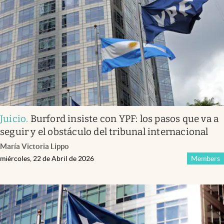
Infotechnology
Clase
Clima
Mundial 2026
Eventos Corporativos
El Cronista Studio
Juicio
.
Burford insiste con YPF: los pasos que va a
Mediakit
seguir y el obstáculo del tribunal internacional
abre en nueva pestaña
María Victoria Lippo
Argentina
miércoles, 22 de Abril de 2026
Members