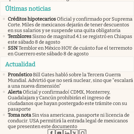
Últimas noticias
Créditos hipotecarios
Oficial y confirmado por Suprema
Corte. Miles de mexicanos dejarán de tener descuentos
en sus salarios y se suspende una quita obligatoria
Temblores
Sismo de magnitud 4.1 se registró en Chiapas
este sábado 8 de agosto
SSN
Temblor en México HOY: de cuánto fue el terremoto
en Guerrero este sábado 8 de agosto
Actualidad
Pronóstico
Bill Gates habló sobre la Tercera Guerra
Mundial. Advirtió que no será nuclear, sino que “escalará
a una nueva dimensión”
Alerta
Oficial y confirmado| CDMX, Monterrey,
Guadalajara y Cancún prohibirán el ingreso de
ciudadanos que hayan postergado este trámite con su
pasaporte
Toma nota
Sin visa americana, pasaporte ni licencia de
conducir. USA permitirá la entrada legal de mexicanos
que presenten este documento
abre en nueva pestaña
abre en nueva pestaña
abre en nueva pestaña
abre en nueva pestaña
abre en nueva pestaña