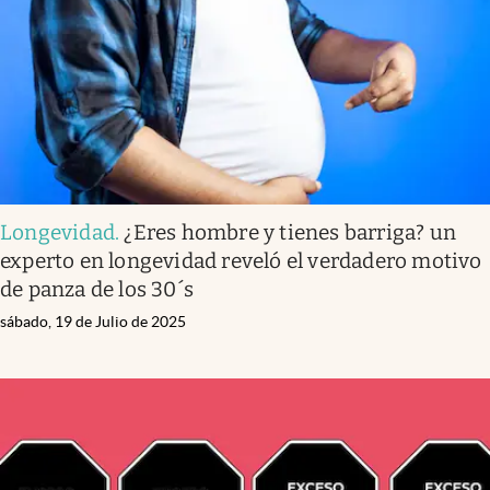
Clima
Espiritualidad
Mediakit
abre en nueva pestaña
México
Longevidad
.
¿Eres hombre y tienes barriga? un
experto en longevidad reveló el verdadero motivo
de panza de los 30´s
sábado, 19 de Julio de 2025