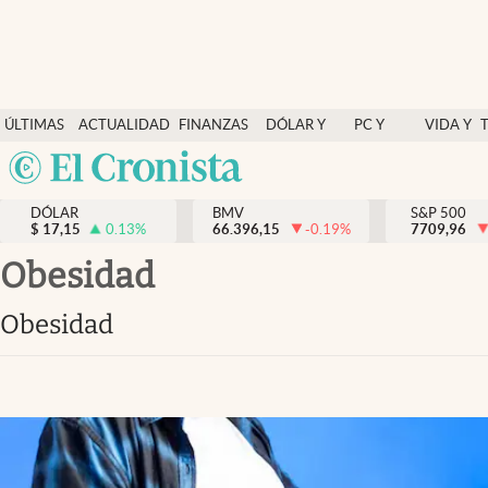
Últimas Noticias
ÚLTIMAS
ACTUALIDAD
FINANZAS
DÓLAR Y
PC Y
VIDA Y
Actualidad
NOTICIAS
Y
MERCADOS
CELULAR
ESTILO
Argentina
Finanzas y economía
ECONOMÍA
España
Dólar y mercados
DÓLAR
BMV
S&P 500
$
17,15
0.13
%
66.396,15
-0.19
%
México
7709,96
Internacionales
USA
obesidad
Opinión
Colombia
obesidad
Uruguay
Brand Strategy
Pc y celular
Vida y estilo
Tv