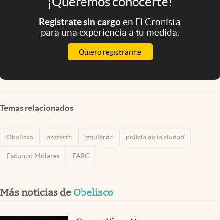
¡Queremos conocerte!
Registrate sin cargo
en El Cronista
para una experiencia a tu medida.
Quiero registrarme
Temas relacionados
Obelisco
protesta
izquierda
policía de la ciudad
Facundo Molares
FARC
Más noticias de
Obelisco