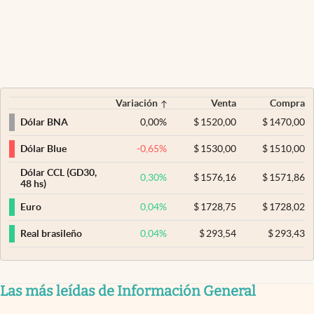
Variación
Venta
Compra
0,00
%
$
1520,00
$
1470,00
Dólar BNA
-0,65
%
$
1530,00
$
1510,00
Dólar Blue
Dólar CCL (GD30,
0,30
%
$
1576,16
$
1571,86
48 hs)
0,04
%
$
1728,75
$
1728,02
Euro
0,04
%
$
293,54
$
293,43
Real brasileño
Las más leídas de Información General