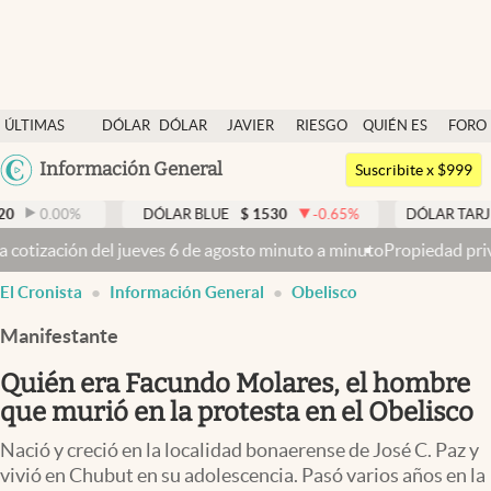
Últimas noticias
ÚLTIMAS
DÓLAR
DÓLAR
JAVIER
RIESGO
QUIÉN ES
FORO
Dólar
NOTICIAS
BLUE
MILEI
PAÍS
QUIÉN
Argentina
Información General
Members
Suscribite x $999
España
Economía y Política
%
DÓLAR BLUE
$
1530
-0.65
%
DÓLAR TARJETA
$
19
México
ves 6 de agosto minuto a minuto
Propiedad privada: con cruces y chi
Finanzas y Mercados
USA
El Cronista
Información General
Obelisco
Mercados Online
Colombia
Uruguay
Manifestante
Negocios
Quién era Facundo Molares, el hombre
Columnistas
que murió en la protesta en el Obelisco
Otras secciones
Nació y creció en la localidad bonaerense de José C. Paz y
Apertura
vivió en Chubut en su adolescencia. Pasó varios años en la