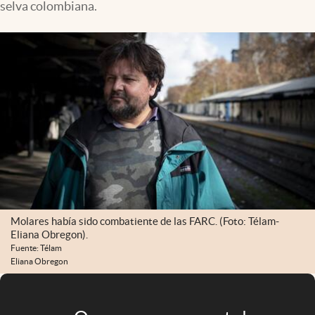
selva colombiana.
Infotechnology
Clase
Clima
Mundial 2026
Eventos Corporativos
El Cronista Studio
Mediakit
abre en nueva pestaña
Argentina
Molares había sido combatiente de las FARC. (Foto: Télam-
Eliana Obregon).
Fuente: Télam
Eliana Obregon