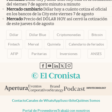
del viernes 7 de agosto minuto a minuto
Mercado cambiario
Dólar hoy: a cuánto cotiza el oficial
en los bancos de la City este viernes 7 de agosto
Mercado
Precio del DÓLAR HOY: así cerró la cotización
de este jueves 6 de agosto
Dólar
Dólar Blue
Criptomonedas
Bitcoin
Fintech
Merval
Quiniela
Calendario de feriados
AFIP
Paritarias
Inversiones
ANSES
abre en nueva pestaña
abre en nueva pestaña
abre en nueva pestaña
abre en nueva pestaña
abre en nueva pestaña
Contacto
Canales de WhatsApp
Suscribite
Quiénes Somos
Portal de Proveedores
Trabajá con nosotros