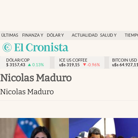
Finanzas y economía
ÚLTIMAS
FINANZA Y
DÓLAR Y
ACTUALIDAD
SALUD Y
TIEMP
Salud y nutrición
NOTICIAS
ECONOMÍA
MERCADOS
NUTRICIÓN
LIBRE
Argentina
Vida espiritual
España
Actualidad
DÓLAR/COP
ICE US COFFEE
BITCOIN USD
$
3157,43
0.13
%
u$s
319,15
-0.96
%
u$s
México
64.927,1
Tiempo libre
USA
Nicolas Maduro
Dólar y mercados
Colombia
Nicolas Maduro
Uruguay
Curiosidades
Colombia