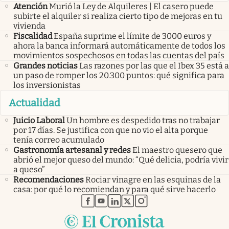
Atención
Murió la Ley de Alquileres | El casero puede
subirte el alquiler si realiza cierto tipo de mejoras en tu
vivienda
Fiscalidad
España suprime el límite de 3000 euros y
ahora la banca informará automáticamente de todos los
movimientos sospechosos en todas las cuentas del país
Grandes noticias
Las razones por las que el Ibex 35 está a
un paso de romper los 20.300 puntos: qué significa para
los inversionistas
Actualidad
Juicio Laboral
Un hombre es despedido tras no trabajar
por 17 días. Se justifica con que no vio el alta porque
tenía correo acumulado
Gastronomía artesanal y redes
El maestro quesero que
abrió el mejor queso del mundo: “Qué delicia, podría vivir
a queso”
Recomendaciones
Rociar vinagre en las esquinas de la
casa: por qué lo recomiendan y para qué sirve hacerlo
abre en nueva pestaña
abre en nueva pestaña
abre en nueva pestaña
abre en nueva pestaña
abre en nueva pestaña