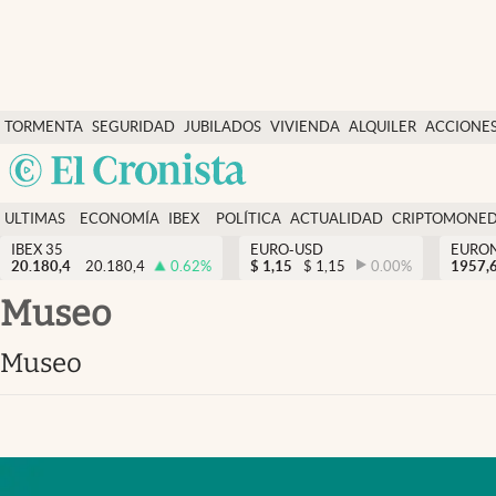
Últimas Noticias
TORMENTA
SEGURIDAD
JUBILADOS
VIVIENDA
ALQUILER
ACCIONE
Economía y finanzas
SOCIAL
Argentina
Política
España
Actualidad
ULTIMAS
ECONOMÍA
IBEX
POLÍTICA
ACTUALIDAD
CRIPTOMONE
México
NOTICIAS
Y
Y
IBEX 35
EURO-USD
EURO
Criptomonedas
20.180,4
20.180,4
0.62
%
$
1,15
$
1,15
0.00
%
USA
1957,
FINANZAS
EURO
Colombia
Museo
España
Uruguay
Museo